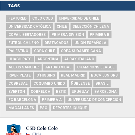
TAGS
FEATURED
COLO COLO
UNIVERSIDAD DE CHILE
UNIVERSIDAD CATÓLICA
CHILE
SELECCIÓN CHILENA
COPA LIBERTADORES
PRIMERA DIVISIÓN
PRIMERA B
FUTBOL CHILENO
DESTACADOS
UNIÓN ESPAÑOLA
PALESTINO
COPA CHILE
COPA SUDAMERICANA
HUACHIPATO
ARGENTINA
AUDAX ITALIANO
ALEXIS SÁNCHEZ
ARTURO VIDAL
CHAMPIONS LEAGUE
RIVER PLATE
O'HIGGINS
REAL MADRID
BOCA JUNIORS
COBRESAL
COQUIMBO UNIDO
ÑUBLENSE
BRASIL
EVERTON
COBRELOA
BETIS
URUGUAY
BARCELONA
FC BARCELONA
PRIMERA A
UNIVERSIDAD DE CONCEPCIÓN
MAGALLANES
PSG
DEPORTES IQUIQUE