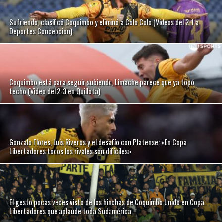
Sufriendo, clasificó Coquimbo y eliminó a Colo Colo (Videos del 2-1 a
Deportes Concepcion)
Coquimbo está para seguir subiendo, Limache parece que ya topó
techo (Video del 2-3 en Quillota)
Gonzalo Flores, Luis Riveros y el desafío con Platense: «En Copa
Libertadores todos los rivales son difíciles»
El gesto pocas veces visto de los hinchas de Coquimbo Unido en Copa
Libertadores que aplaude toda Sudamérica