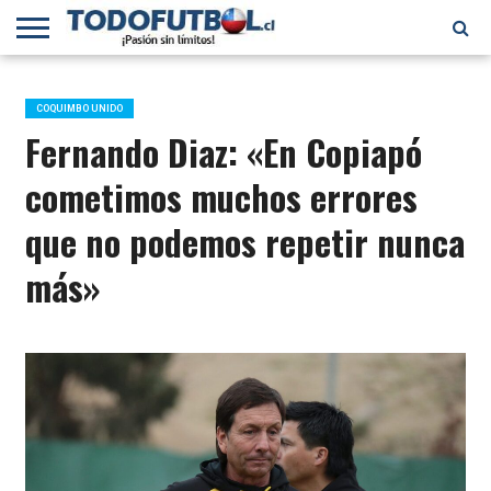
PRIMERA
DIVISIÓN
PRIMERA
SELECCIÓN
CHILENOS
FÚTBOL
B
CHILENA
EN EL
INTERNACIONAL
COQUIMBO UNIDO
MUNDO
Fernando Diaz: «En Copiapó
cometimos muchos errores
que no podemos repetir nunca
más»