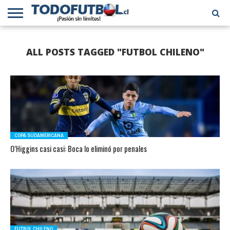
PRIMERA
DIVISIÓN
PRIMERA
SELECCIÓN
CHILENOS
FÚTBOL
ALL POSTS TAGGED "FUTBOL CHILENO"
B
CHILENA
EN EL
INTERNACIONAL
MUNDO
COPA SUDAMERICANA
O’Higgins casi casi: Boca lo eliminó por penales
FUTBOL CHILENO