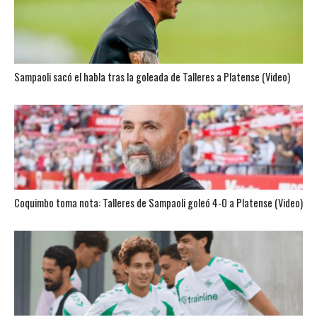
Sampaoli sacó el habla tras la goleada de Talleres a Platense (Video)
Coquimbo toma nota: Talleres de Sampaoli goleó 4-0 a Platense (Video)