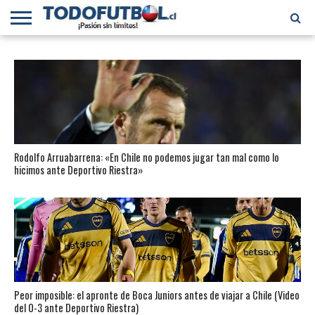
PRIMERA
DIVISIÓN
PRIMERA
SELECCIÓN
CHILENOS
FÚTBOL
B
CHILENA
EN EL
INTERNACIONAL
MUNDO
Rodolfo Arruabarrena: «En Chile no podemos jugar tan mal como lo
hicimos ante Deportivo Riestra»
Peor imposible: el apronte de Boca Juniors antes de viajar a Chile (Video
del 0-3 ante Deportivo Riestra)