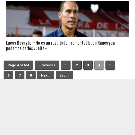
Lucas Bovaglio: «No es un resultado irremontable, en Rancagüa
podemos darlos vuelta»
Page 4 of 661
‹ Previous
1
2
3
4
5
6
7
8
Next ›
Last »