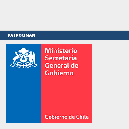
PATROCINAN
rno