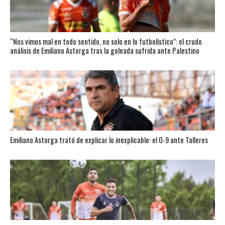
“Nos vimos mal en todo sentido, no solo en lo futbolístico”: el crudo
análisis de Emiliano Astorga tras la goleada sufrida ante Palestino
Emiliano Astorga trató de explicar lo inexplicable: el 0-9 ante Talleres