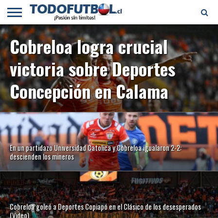
PRIMERA
Cobreloa logra crucial
DIVISIÓN
PRIMERA
SELECCIÓN
CHILENOS
FÚTBOL
B
CHILENA
EN EL
INTERNACIONAL
MUNDO
victoria sobre Deportes
Concepción en Calama
En un partidazo Universidad Catolica y Cobreloa igualaron 2-2:
descienden los mineros
Cobreloa goleó a Deportes Copiapó en el Clásico de los desesperados
(Video)