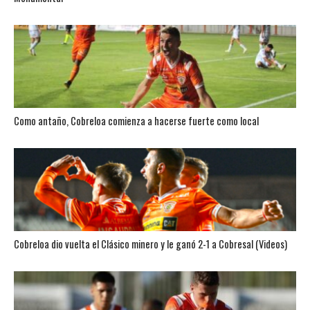
Como antaño, Cobreloa comienza a hacerse fuerte como local
Cobreloa dio vuelta el Clásico minero y le ganó 2-1 a Cobresal (Videos)