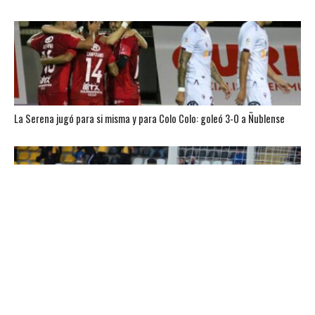
La Serena jugó para si misma y para Colo Colo: goleó 3-0 a Ñublense
En tres minutos, Coquimbo sentenció el clásico ante La Serena