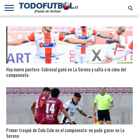
PRIMERA
DIVISIÓN
PRIMERA
SELECCIÓN
CHILENOS
FÚTBOL
B
CHILENA
EN EL
INTERNACIONAL
MUNDO
Hay nuevo puntero: Cobresal ganó en La Serena y salta a la cima del
campeonato
Primer traspié de Colo Colo en el campeonato: no pudo ganar en La
Serena