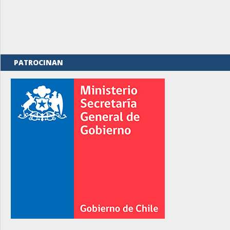
PATROCINAN
rno