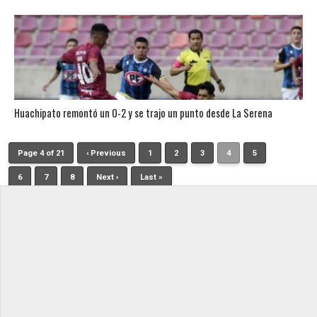
Huachipato remontó un 0-2 y se trajo un punto desde La Serena
Page 4 of 21
‹ Previous
1
2
3
4
5
6
7
8
Next ›
Last »