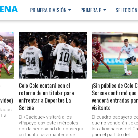
RENA
PRIMERA DIVISIÓN
PRIMERA B
SELECCIÓN
LEER MÁS
LEER MÁS
o
Colo Colo contará con el
¡Sin público de Colo C
retorno de un titular para
Serena confirmó que
 video)
enfrentar a Deportes La
venderá entradas par
Serena
visitante
lados,
 1 a
El «Cacique» visitará a los
El cuadro papayero c
«Papayeros» este miércoles
que no venderán ticke
con la necesidad de conseguir
los aficionados del C
Ministerio Secretaría Gener
un triunfo para mantenerse...
para el partido del...