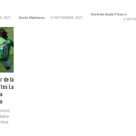
Gerardo Ayala Pizarro
E, 2021
Guido Mateluna
14 SEPTIEMBRE, 2021
6 SEPTI
r de la
rtes La
 a
zo
inos,
liano
ntos