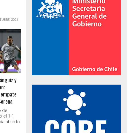
TUBRE, 2021
ránguiz y
bro
al de Gobierno
: empate
 Serena
 del
ó el 1-1
ía abierto