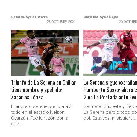
Gerardo Ayala Pizarro
Christian Ayala Rojas
25 OCTUBRE, 2021
20 OCTUBR
LEER MÁS
LEER MÁS
Triunfo de La Serena en Chillán
La Serena sigue extraña
tiene nombre y apellido:
Humberto Suazo: ahora c
Zacarías López
2 en La Portada ante Eve
El arquero serenense lo atajó
Se fue el Chupete y Depo
todo en el estadio Nelson
La Serena perdió todo p
Oyarzún. Fue la razón por la
gol. Esta vez, ni siquiera...
que...