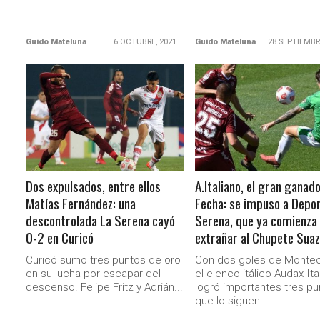
Guido Mateluna
6 OCTUBRE, 2021
Guido Mateluna
28 SEPTIEMBR
LEER MÁS
LEER MÁS
Dos expulsados, entre ellos
A.Italiano, el gran ganado
Matías Fernández: una
Fecha: se impuso a Depo
descontrolada La Serena cayó
Serena, que ya comienza
0-2 en Curicó
extrañar al Chupete Sua
Curicó sumo tres puntos de oro
Con dos goles de Montec
en su lucha por escapar del
el elenco itálico Audax Ita
descenso. Felipe Fritz y Adrián...
logró importantes tres pu
que lo siguen...