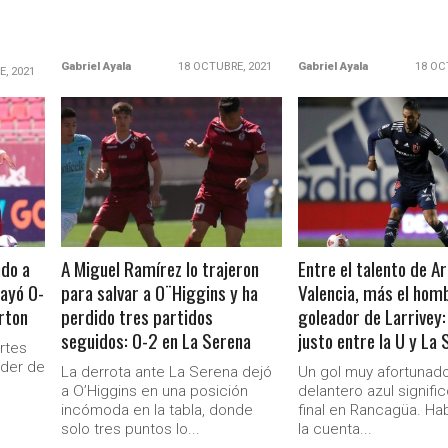
Gabriel Ayala
18 OCTUBRE, 2021
Gabriel Ayala
18 OC
E, 2021
LEER MÁS
LEER MÁS
ndo a
A Miguel Ramírez lo trajeron
Entre el talento de A
ayó 0-
para salvar a O¨Higgins y ha
Valencia, más el hom
Ministerio Secretaría Gener
rton
perdido tres partidos
goleador de Larrivey
seguidos: 0-2 en La Serena
justo entre la U y La
rtes
oder de
La derrota ante La Serena dejó
Un gol muy afortunado
a O’Higgins en una posición
delantero azul signific
incómoda en la tabla, donde
final en Rancagüa. Hab
solo tres puntos lo...
la cuenta...