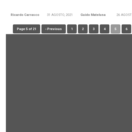
Ricardo Carrasco
31 AGOSTO, 2021
Guido Mateluna
26 AGOST
Page 5 of 21
‹ Previous
1
2
3
4
5
6