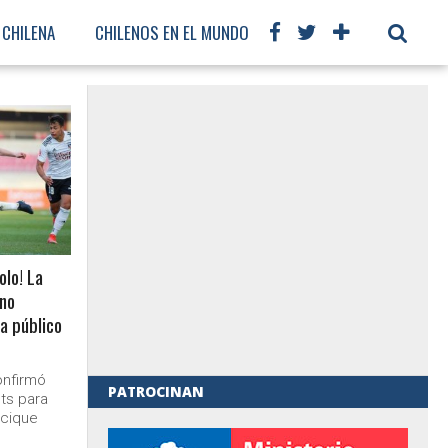
 CHILENA
CHILENOS EN EL MUNDO
FÚTBOL INTERNACIONAL
olo! La
 no
a público
onfirmó
PATROCINAN
ts para
acique
al de Gobierno