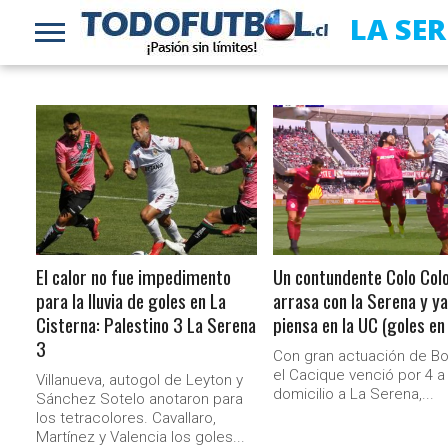
LA SE
LEER MÁS
LEER MÁS
El calor no fue impedimento
Un contundente Colo Col
para la lluvia de goles en La
arrasa con la Serena y ya
Cisterna: Palestino 3 La Serena
piensa en la UC (goles en
3
Con gran actuación de Bo
el Cacique venció por 4 a
Villanueva, autogol de Leyton y
domicilio a La Serena,...
Sánchez Sotelo anotaron para
los tetracolores. Cavallaro,
Martínez y Valencia los goles...