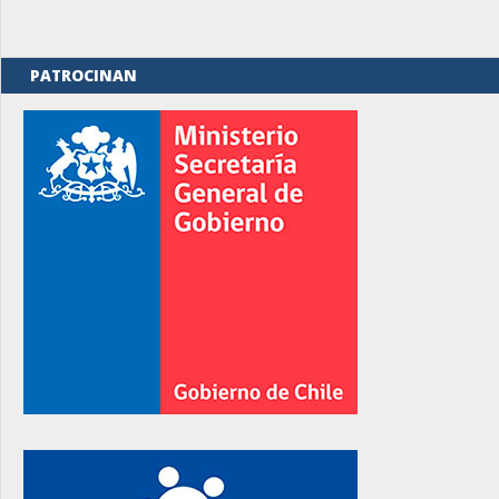
PATROCINAN
rno
rno