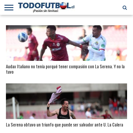
PRIMERA
DIVISIÓN
PRIMERA
SELECCIÓN
CHILENOS
FÚTBOL
B
CHILENA
EN EL
INTERNACIONAL
MUNDO
Audax Italiano no tenía porqué tener compasión con La Serena. Y no la
tuvo
La Serena obtuvo un triunfo que puede ser salvador ante U. La Calera