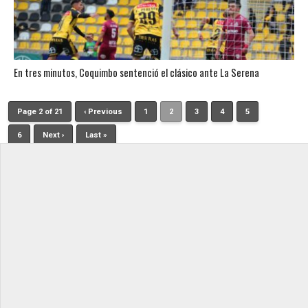
En tres minutos, Coquimbo sentenció el clásico ante La Serena
Page 2 of 21
‹ Previous
1
2
3
4
5
6
Next ›
Last »