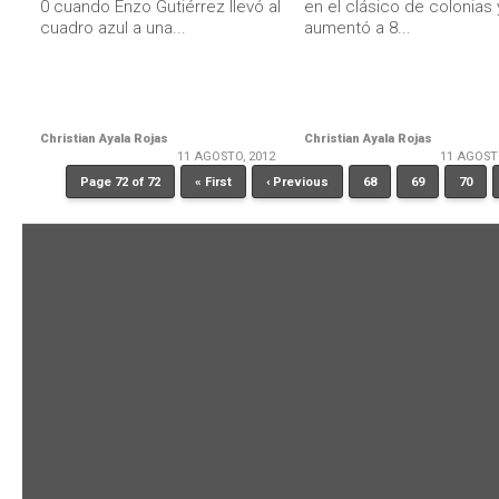
0 cuando Enzo Gutiérrez llevó al
en el clásico de colonias 
cuadro azul a una...
aumentó a 8...
Christian Ayala Rojas
Christian Ayala Rojas
11 AGOSTO, 2012
11 AGOST
Page 72 of 72
« First
‹ Previous
68
69
70