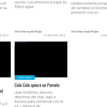
opción. Los primeros porque su
scal
estaba molesta porqu
fútbol sigue...
ar su
de semana La Serena
presentó con un...
Christian Ayala Rojas
Christian Ayala Rojas
O, 2012
12 AGOSTO, 2012
12 A
LEER MÁS
Ministerio Secretaría Gener
COLO COLO
Colo Colo quiere un Pomelo
ad
Juan Gutiérrez, director
deportivo del club, viajó a
Rosario para conversar con el
1 a 0
ex – técnico de...