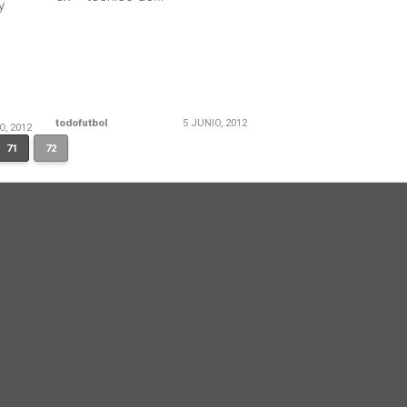
y
todofutbol
5 JUNIO, 2012
O, 2012
71
72