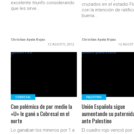
excelente triunfo considerando
cruzados en el estadio Fi
que les sirve...
con la intención de ratific
buena...
Christian Ayala Rojas
Christian Ayala Rojas
12 AGOSTO, 2012
12 AGOST
LEER MÁS
LEER MÁS
COBRESAL
PALESTINO
Con polémica de por medio la
Unión Española sigue
«U» le ganó a Cobresal en el
aumentando su paternid
norte
ante Palestino
Lo ganaban los mineros por 1 a
El cuadro rojo venció por 