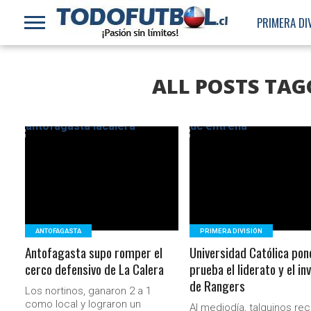
PRIMERA DI
ALL POSTS TAG
LEER MÁS
LEER MÁS
ANTOFAGASTA
PRIMERA DIVISIÓN
Antofagasta supo romper el
Universidad Católica pon
cerco defensivo de La Calera
prueba el liderato y el in
de Rangers
Los nortinos, ganaron 2 a 1
como local y lograron un
Al mediodía, talquinos rec