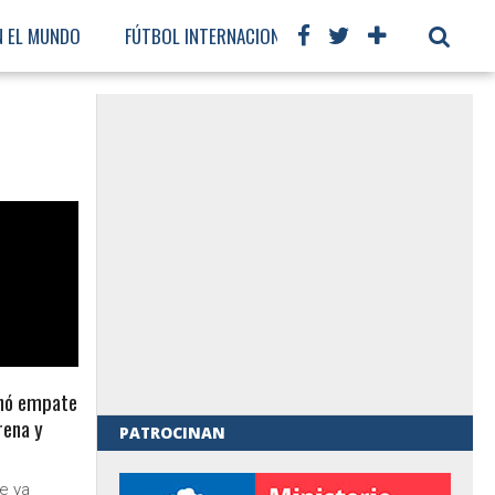
N EL MUNDO
FÚTBOL INTERNACIONAL
inó empate
rena y
PATROCINAN
al de Gobierno
e ya