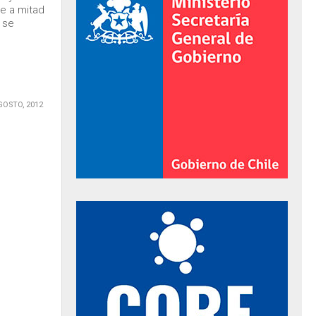
e a mitad
 se
GOSTO, 2012
al de Gobierno