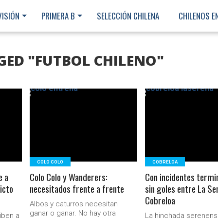
VISIÓN
PRIMERA B
SELECCIÓN CHILENA
CHILENOS E
GED "FUTBOL CHILENO"
LEER MÁS
LEER MÁS
COLO COLO
COBRELOA
e a
Colo Colo y Wanderers:
Con incidentes term
victo
necesitados frente a frente
sin goles entre La Se
Cobreloa
Albos y caturros necesitan
Ministerio Secretaría Gener
ganar o ganar. No hay otra
iben a
La hinchada serenens