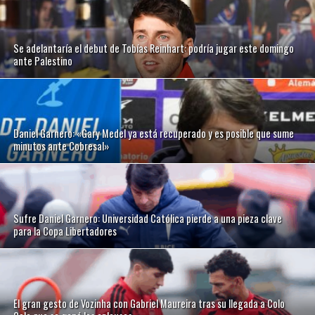
Se adelantaría el debut de Tobías Reinhart: podría jugar este domingo
ante Palestino
Daniel Garnero: «Gary Medel ya está recuperado y es posible que sume
minutos ante Cobresal»
Sufre Daniel Garnero: Universidad Católica pierde a una pieza clave
para la Copa Libertadores
El gran gesto de Vozinha con Gabriel Maureira tras su llegada a Colo