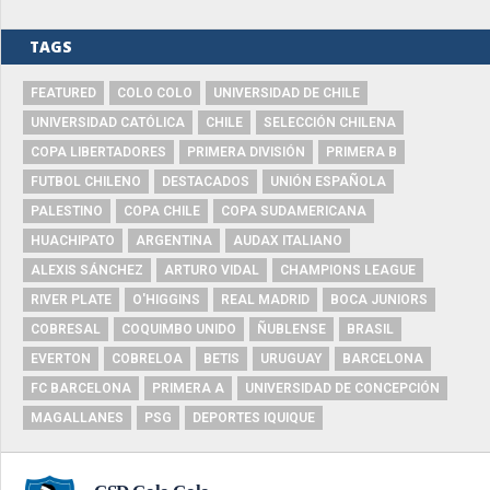
TAGS
FEATURED
COLO COLO
UNIVERSIDAD DE CHILE
UNIVERSIDAD CATÓLICA
CHILE
SELECCIÓN CHILENA
COPA LIBERTADORES
PRIMERA DIVISIÓN
PRIMERA B
FUTBOL CHILENO
DESTACADOS
UNIÓN ESPAÑOLA
PALESTINO
COPA CHILE
COPA SUDAMERICANA
HUACHIPATO
ARGENTINA
AUDAX ITALIANO
ALEXIS SÁNCHEZ
ARTURO VIDAL
CHAMPIONS LEAGUE
RIVER PLATE
O'HIGGINS
REAL MADRID
BOCA JUNIORS
COBRESAL
COQUIMBO UNIDO
ÑUBLENSE
BRASIL
EVERTON
COBRELOA
BETIS
URUGUAY
BARCELONA
FC BARCELONA
PRIMERA A
UNIVERSIDAD DE CONCEPCIÓN
MAGALLANES
PSG
DEPORTES IQUIQUE