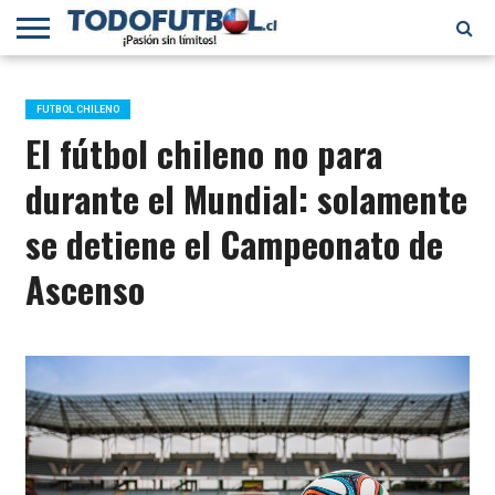
PRIMERA
DIVISIÓN
PRIMERA
SELECCIÓN
CHILENOS
FÚTBOL
B
CHILENA
EN EL
INTERNACIONAL
FUTBOL CHILENO
MUNDO
El fútbol chileno no para
durante el Mundial: solamente
se detiene el Campeonato de
Ascenso