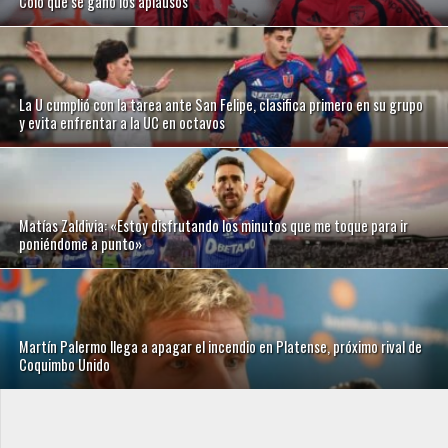
Colo que se ganó los aplausos
La U cumplió con la tarea ante San Felipe, clasifica primero en su grupo
y evita enfrentar a la UC en octavos
Matías Zaldivia: «Estoy disfrutando los minutos que me toque para ir
poniéndome a punto»
Martín Palermo llega a apagar el incendio en Platense, próximo rival de
Coquimbo Unido