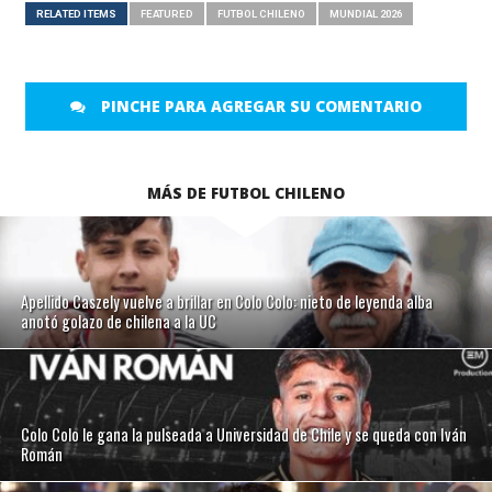
RELATED ITEMS
FEATURED
FUTBOL CHILENO
MUNDIAL 2026
PINCHE PARA AGREGAR SU COMENTARIO
MÁS DE FUTBOL CHILENO
Apellido Caszely vuelve a brillar en Colo Colo: nieto de leyenda alba
anotó golazo de chilena a la UC
Colo Colo le gana la pulseada a Universidad de Chile y se queda con Iván
Román