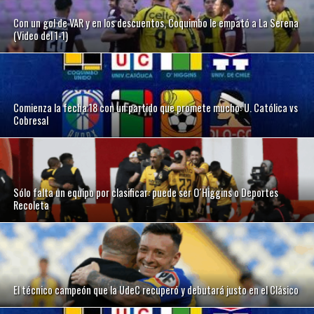
Con un gol de VAR y en los descuentos, Coquimbo le empató a La Serena
(Video del 1-1)
Comienza la fecha 18 con un partido que promete mucho: U. Católica vs
Cobresal
Sólo falta un equipo por clasificar: puede ser O´Higgins o Deportes
Recoleta
El técnico campeón que la UdeC recuperó y debutará justo en el Clásico