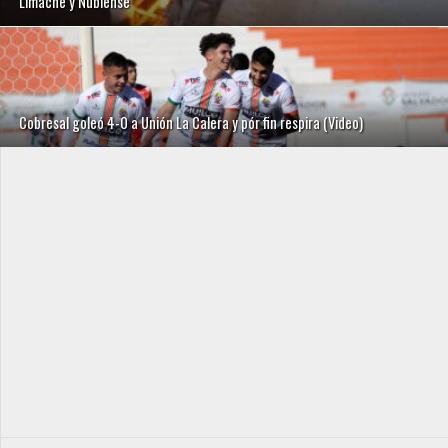
Limache y Ñublense
Cobresal goleó 4-0 a Unión La Calera y pór fin respira (Video)