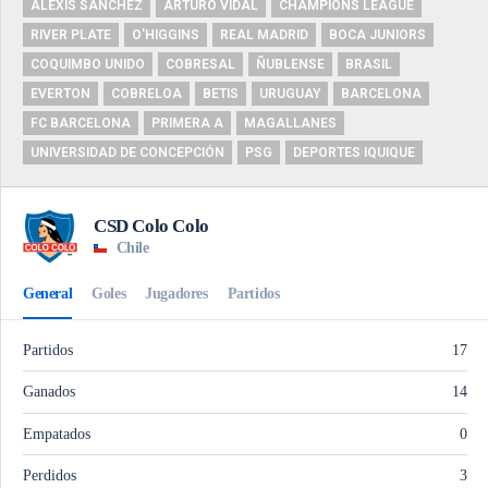
ALEXIS SÁNCHEZ
ARTURO VIDAL
CHAMPIONS LEAGUE
RIVER PLATE
O'HIGGINS
REAL MADRID
BOCA JUNIORS
COQUIMBO UNIDO
COBRESAL
ÑUBLENSE
BRASIL
EVERTON
COBRELOA
BETIS
URUGUAY
BARCELONA
FC BARCELONA
PRIMERA A
MAGALLANES
UNIVERSIDAD DE CONCEPCIÓN
PSG
DEPORTES IQUIQUE