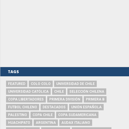
TAGS
FEATURED
COLO COLO
UNIVERSIDAD DE CHILE
UNIVERSIDAD CATÓLICA
CHILE
SELECCIÓN CHILENA
COPA LIBERTADORES
PRIMERA DIVISIÓN
PRIMERA B
FUTBOL CHILENO
DESTACADOS
UNIÓN ESPAÑOLA
PALESTINO
COPA CHILE
COPA SUDAMERICANA
HUACHIPATO
ARGENTINA
AUDAX ITALIANO