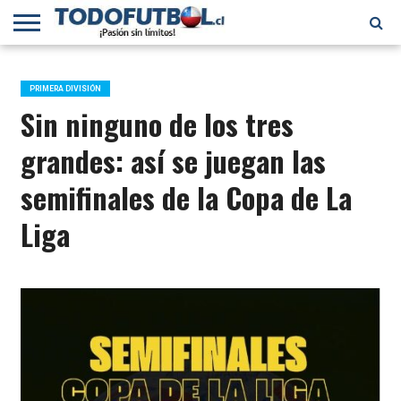
PRIMERA
DIVISIÓN
PRIMERA
SELECCIÓN
CHILENOS
FÚTBOL
B
CHILENA
EN EL
INTERNACIONAL
PRIMERA DIVISIÓN
MUNDO
Sin ninguno de los tres
grandes: así se juegan las
semifinales de la Copa de La
Liga