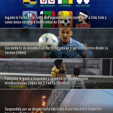
Jugada la Fecha 17 la Tabla de Posiciones tiene como líder a Colo Colo y
como único escolta a Universidad de Chile
Con doblete de Arnaldo Castillo, O´Higgins se trajo tres puntos desde La
Serena (Video)
Palestino le ganó a Coquimbo y se metió en zona de copas
internacionales (Video del 2-1 en La Cisterna)
Suspendido por un desperfecto eléctrico el partido entre Deportes