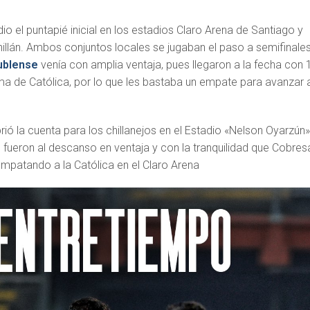
dio el puntapié inicial en los estadios Claro Arena de Santiago y
illán. Ambos conjuntos locales se jugaban el paso a semifinale
ublense
venía con amplia ventaja, pues llegaron a la fecha con 
ima de Católica, por lo que les bastaba un empate para avanzar 
rió la cuenta para los chillanejos en el Estadio «Nelson Oyarzún
e fueron al descanso en ventaja y con la tranquilidad que Cobres
empatando a la Católica en el Claro Arena