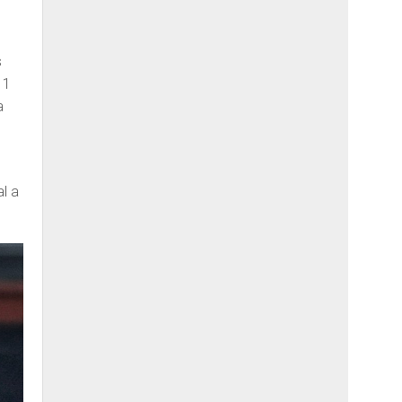
s
11
a
»
al a