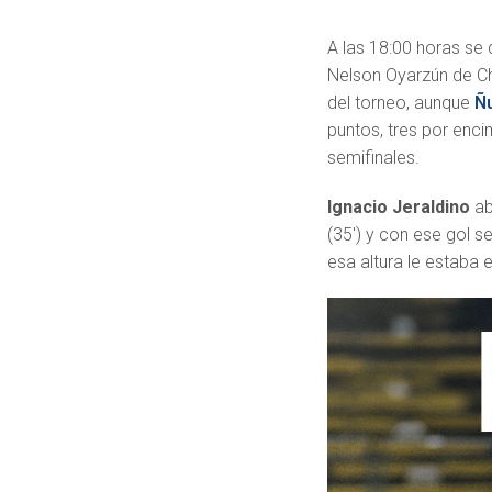
A las 18:00 horas se 
Nelson Oyarzún de Ch
del torneo, aunque
Ñ
puntos, tres por enc
semifinales.
Ignacio Jeraldino
ab
(35′) y con ese gol s
esa altura le estaba 