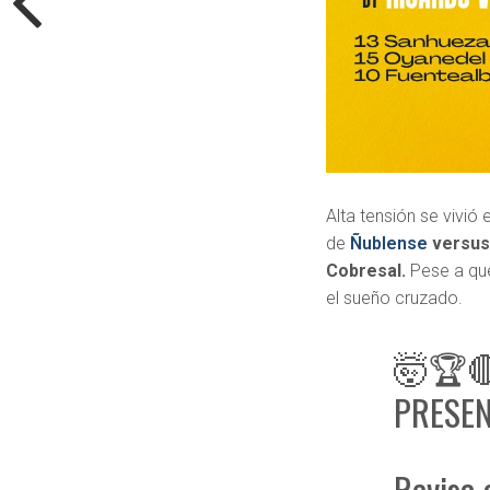
Alta tensión se vivió 
de
Ñublense
versus
Cobresal.
Pese a que
el sueño cruzado.
🤯🏆🔴
PRESEN
Revisa 