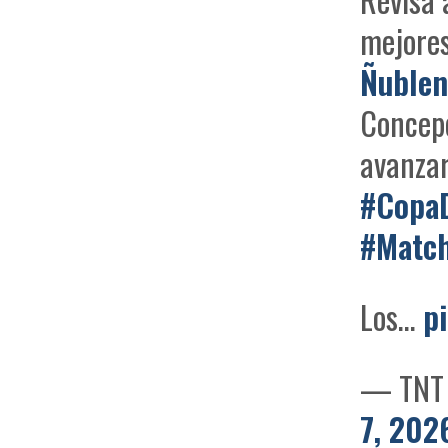
mejores
Ñublen
Concepc
avanzar
#Copa
#Matc
Los…
p
— TNT 
7, 202