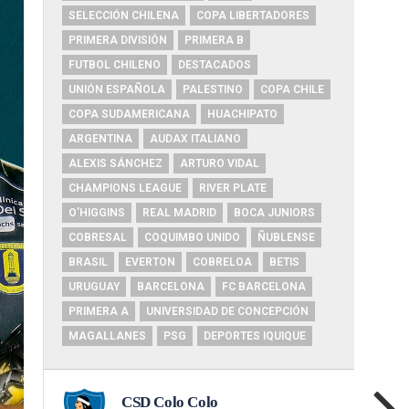
SELECCIÓN CHILENA
COPA LIBERTADORES
PRIMERA DIVISIÓN
PRIMERA B
FUTBOL CHILENO
DESTACADOS
UNIÓN ESPAÑOLA
PALESTINO
COPA CHILE
COPA SUDAMERICANA
HUACHIPATO
ARGENTINA
AUDAX ITALIANO
ALEXIS SÁNCHEZ
ARTURO VIDAL
CHAMPIONS LEAGUE
RIVER PLATE
O'HIGGINS
REAL MADRID
BOCA JUNIORS
COBRESAL
COQUIMBO UNIDO
ÑUBLENSE
BRASIL
EVERTON
COBRELOA
BETIS
URUGUAY
BARCELONA
FC BARCELONA
PRIMERA A
UNIVERSIDAD DE CONCEPCIÓN
MAGALLANES
PSG
DEPORTES IQUIQUE