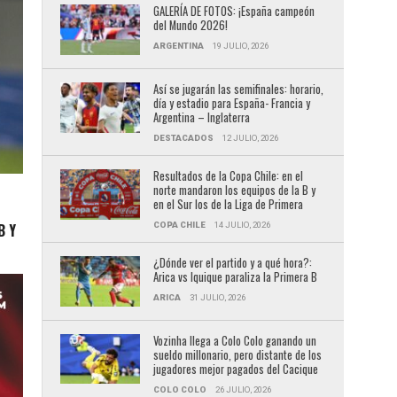
GALERÍA DE FOTOS: ¡España campeón
del Mundo 2026!
ARGENTINA
19 JULIO, 2026
Así se jugarán las semifinales: horario,
día y estadio para España- Francia y
Argentina – Inglaterra
DESTACADOS
12 JULIO, 2026
Resultados de la Copa Chile: en el
norte mandaron los equipos de la B y
en el Sur los de la Liga de Primera
COPA CHILE
14 JULIO, 2026
B Y
¿Dónde ver el partido y a qué hora?:
Arica vs Iquique paraliza la Primera B
ARICA
31 JULIO, 2026
Vozinha llega a Colo Colo ganando un
sueldo millonario, pero distante de los
jugadores mejor pagados del Cacique
COLO COLO
26 JULIO, 2026