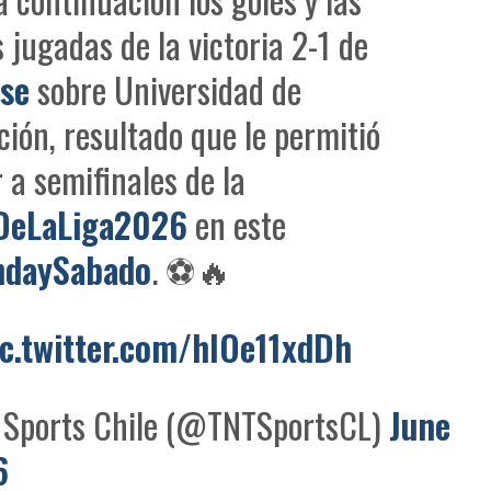
 jugadas de la victoria 2-1 de
se
sobre Universidad de
ión, resultado que le permitió
 a semifinales de la
DeLaLiga2026
en este
hdaySabado
. ⚽🔥
ic.twitter.com/hIOe11xdDh
Sports Chile (@TNTSportsCL)
June
6