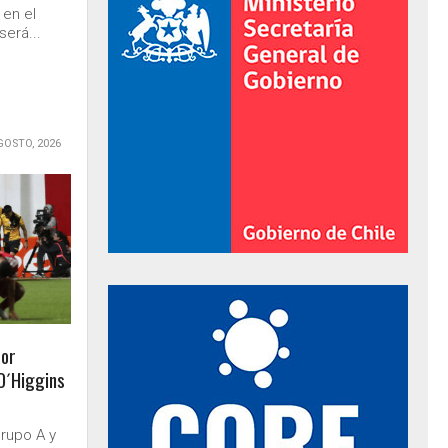
 en el
será...
GOSTO, 2026
al de Gobierno
por
 O´Higgins
Grupo A y