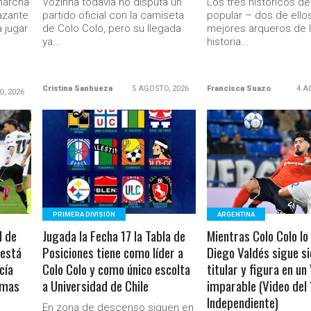
marcha
Vozinha todavía no disputa un
Los tres historicos de
azante
partido oficial con la camiseta
popular – dos de ellos
 jugar
de Colo Colo, pero su llegada
mejores arqueros de 
ya...
historia...
Cristina Sanhueza
5 AGOSTO, 2026
Francisca Suazo
4 A
O, 2026
LEER MÁS
LEER MÁS
PRIMERA DIVISIÓN
ARGENTINA
d de
Jugada la Fecha 17 la Tabla de
Mientras Colo Colo lo
 está
Posiciones tiene como líder a
Diego Valdés sigue s
cía
Colo Colo y como único escolta
titular y figura en un
imas
a Universidad de Chile
imparable (Video del 
Independiente)
En zona de descenso siguen en