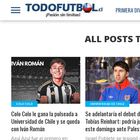
PRIMERA DI
ALL POSTS 
LEER MÁS
LEER MÁS
COLO COLO
UNIVERSIDAD DE CHILE
Colo Colo le gana la pulseada a
Se adelantaría el debut 
Universidad de Chile y se queda
Tobías Reinhart: podría j
con Iván Román
este domingo ante Pales
Azul Azul fue el primero en
Israel Poblete se lesionó 