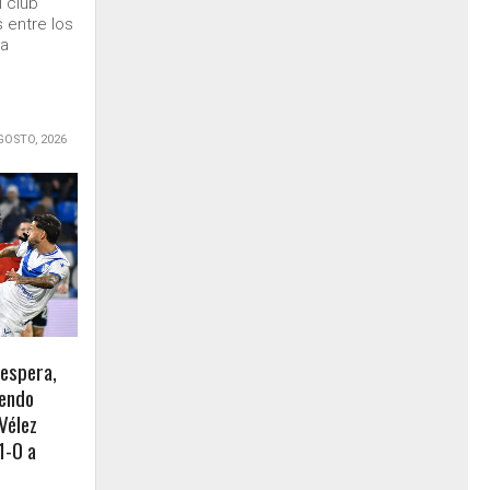
l club
 entre los
la
GOSTO, 2026
 espera,
iendo
 Vélez
1-0 a