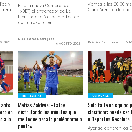
ipe y
viernes a las 20.30 hrs
En una nueva Conferencia
rrera,
Claro Arena en lo que 
1xBET, el entrenador de La
Franja atendió a los medios de
comunicación en...
Nissin Alvo Rodríguez
O, 2026
Cristina Sanhueza
6 A
6 AGOSTO, 2026
LEER MÁS
LEER MÁS
Ministerio Secretaría Gener
ENTREVISTAS
COPA CHILE
 ante
Matías Zaldivia: «Estoy
Sólo falta un equipo 
mero en
disfrutando los minutos que
clasificar: puede ser
r a la
me toque para ir poniéndome a
o Deportes Recoleta
punto»
Ayer se cerraron los 