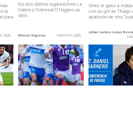
los dos últimos lugaresUnión La
inúa
Vélez le ganó a Inde
Calera y Cobresal O´Higgins ya
n la
con un gol de Thiago A
dejó...
el para
aparición de otra “joya
Julian Lautaro Luque Beso
O, 2026
Monchi Vigueras
3 AGOSTO, 2026
3 A
LEER MÁS
LEER MÁS
UNIVERSIDAD CATÓLICA
ENTREVISTAS
U. Católica no es equipo de
Daniel Garnero: «Me 
en mi
invierno: no contrata a nadie y
ese pequeño bajón qu
 azul»
más encima la golean (Videos
tenemos en lo individ
del 3-0 de Deportes
colectivo»
gresó
Concepción)
te
En Conferencia 1xBET,