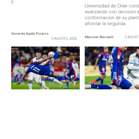
y...
Universidad de Chile cont
avanzando con decisión e
conformación de su plant
afrontar la segunda...
Gerardo Ayala Pizarro
Marcelo Barranti
3 AGOST
3 AGOSTO, 2026
LEER MÁS
LEER MÁS
UNIVERSIDAD DE CHILE
ENTREVISTAS
Universidad de Chile sigue
Gonzalo Reyna: «Fue muy
ganando y mira de reojo a Colo
hermoso todo lo que viví 
Colo: (Videos del 2-0 a
debut con esta camiseta
Huachipato en el Nacional)
El delantero argentino in
en el segundo tiempo an
Con un golazo de Eduardo