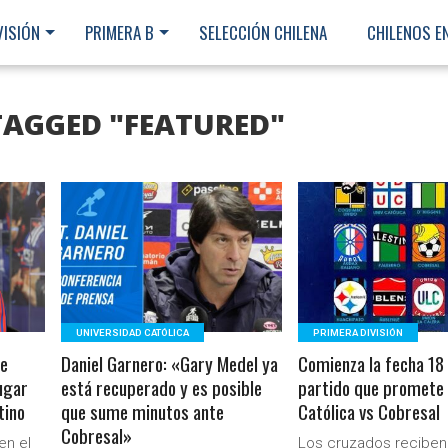
VISIÓN
PRIMERA B
SELECCIÓN CHILENA
CHILENOS E
TAGGED "FEATURED"
LEER MÁS
LEER MÁS
UNIVERSIDAD CATÓLICA
PRIMERA DIVISIÓN
de
Daniel Garnero: «Gary Medel ya
Comienza la fecha 18
ugar
está recuperado y es posible
partido que promete
tino
que sume minutos ante
Católica vs Cobresal
Cobresal»
Ministerio Secretaría Gener
en el
Los cruzados reciben