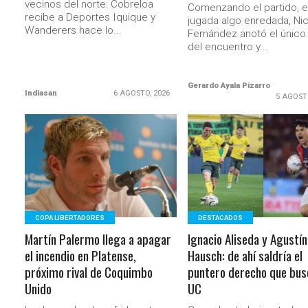
vecinos del norte: Cobreloa
Comenzando el partido, e
recibe a Deportes Iquique y
jugada algo enredada, Ni
Wanderers hace lo...
Fernández anotó el único
del encuentro y...
Gerardo Ayala Pizarro
Indiasan
6 AGOSTO, 2026
5 AGOST
LEER MÁS
LEER MÁS
COPA LIBERTADORES
DESTACADOS
Martín Palermo llega a apagar
Ignacio Aliseda y Agustín
el incendio en Platense,
Hausch: de ahí saldría el
próximo rival de Coquimbo
puntero derecho que bus
Unido
UC