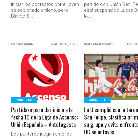
iniciar los contactos por el joven
partido con Unión San Fel
seleccionado chileno, pero
está suspendido Lucas Ba
Blanco &...
lo...
Gabriel Ayala
6 AGOSTO, 2026
Marcelo Barranti
6 AGOST
LEER MÁS
LEER MÁS
PRIMERA B
COPA CHILE
Partidazo para dar inicio a la
La U cumplió con la tarea
fecha 19 de la Liga de Ascenso:
San Felipe, clasifica pri
Unión Española – Antofagasta
su grupo y evita enfrenta
UC en octavos
Los punteros juegan ante los