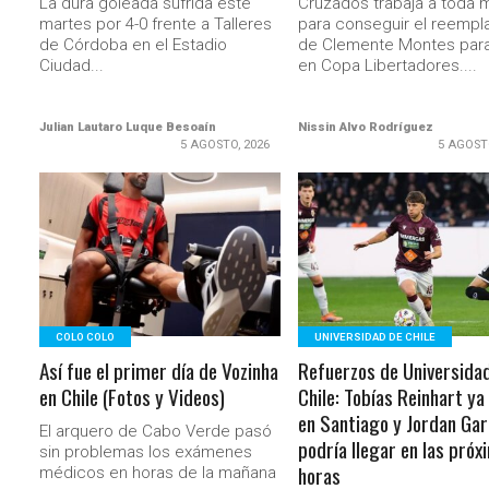
La dura goleada sufrida este
Cruzados trabaja a toda 
martes por 4-0 frente a Talleres
para conseguir el reempl
de Córdoba en el Estadio
de Clemente Montes para
Ciudad...
en Copa Libertadores....
Julian Lautaro Luque Besoaín
Nissin Alvo Rodríguez
5 AGOSTO, 2026
5 AGOST
LEER MÁS
LEER MÁS
COLO COLO
UNIVERSIDAD DE CHILE
Así fue el primer día de Vozinha
Refuerzos de Universida
en Chile (Fotos y Videos)
Chile: Tobías Reinhart ya
en Santiago y Jordan Gar
El arquero de Cabo Verde pasó
podría llegar en las próx
sin problemas los exámenes
horas
médicos en horas de la mañana