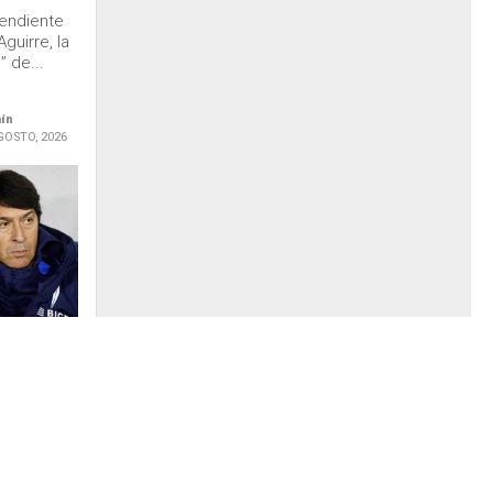
pendiente
guirre, la
” de...
aín
GOSTO, 2026
preocupa
e
ual y
 el