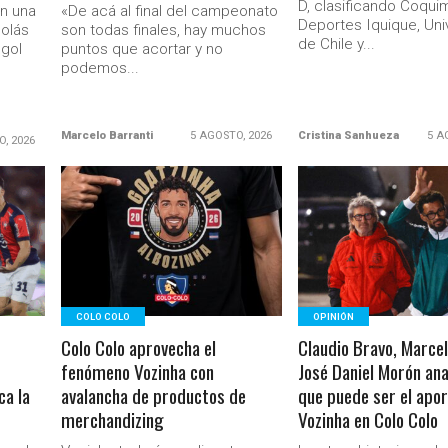
D, clasificando Coqui
n una
«De acá al final del campeonato
Deportes Iquique, Uni
colás
son todas finales, hay muchos
de Chile y...
 gol
puntos que acortar y no
podemos...
Marcelo Barranti
5 AGOSTO, 2026
Cristina Sanhueza
5 A
O, 2026
LEER MÁS
LEER MÁS
COLO COLO
OPINIÓN
Colo Colo aprovecha el
Claudio Bravo, Marcel
fenómeno Vozinha con
José Daniel Morón ana
ca la
avalancha de productos de
que puede ser el apo
merchandizing
Vozinha en Colo Colo