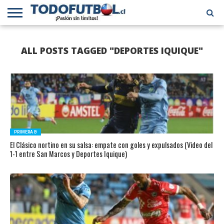
PRIMERA
DIVISIÓN
PRIMERA
SELECCIÓN
CHILENOS
FÚTBOL
ALL POSTS TAGGED "DEPORTES IQUIQUE"
B
CHILENA
EN EL
INTERNACIONAL
MUNDO
PRIMERA B
El Clásico nortino en su salsa: empate con goles y expulsados (Video del
1-1 entre San Marcos y Deportes Iquique)