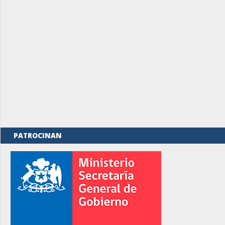
PATROCINAN
rno