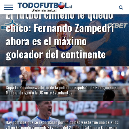
El fútbol chileno le quedó
PRIMERA
chico: Fernando Zampedri
DIVISIÓN
PRIMERA
SELECCIÓN
CHILENOS
FÚTBOL
B
CHILENA
EN EL
INTERNACIONAL
MUNDO
ahora es el máximo
goleador del continente
Copa Libertadores: árbitro de la polémica expulsión de Balogun en el
Mundial dirigirá a la UC ante Estudiantes
Hay partidos que se recordarán por un golazo y este fue uno de ellos.
¿O no Fernando Zampedri? (Videos del 2-0 de U.Católica a Cobresal)