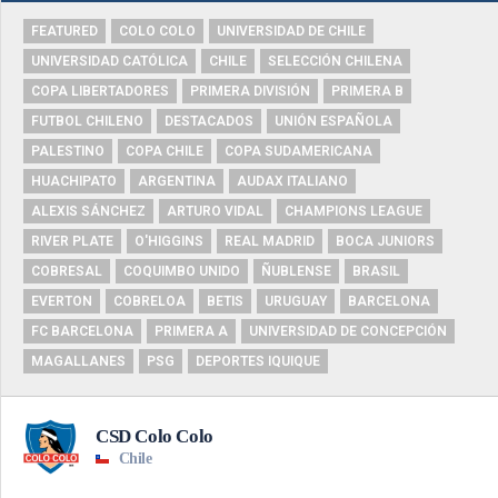
FEATURED
COLO COLO
UNIVERSIDAD DE CHILE
UNIVERSIDAD CATÓLICA
CHILE
SELECCIÓN CHILENA
COPA LIBERTADORES
PRIMERA DIVISIÓN
PRIMERA B
FUTBOL CHILENO
DESTACADOS
UNIÓN ESPAÑOLA
PALESTINO
COPA CHILE
COPA SUDAMERICANA
HUACHIPATO
ARGENTINA
AUDAX ITALIANO
ALEXIS SÁNCHEZ
ARTURO VIDAL
CHAMPIONS LEAGUE
RIVER PLATE
O'HIGGINS
REAL MADRID
BOCA JUNIORS
COBRESAL
COQUIMBO UNIDO
ÑUBLENSE
BRASIL
EVERTON
COBRELOA
BETIS
URUGUAY
BARCELONA
FC BARCELONA
PRIMERA A
UNIVERSIDAD DE CONCEPCIÓN
MAGALLANES
PSG
DEPORTES IQUIQUE