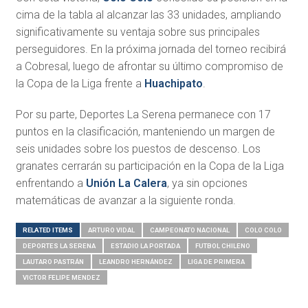
cima de la tabla al alcanzar las 33 unidades, ampliando
significativamente su ventaja sobre sus principales
perseguidores. En la próxima jornada del torneo recibirá
a Cobresal, luego de afrontar su último compromiso de
la Copa de la Liga frente a
Huachipato
.
Por su parte, Deportes La Serena permanece con 17
puntos en la clasificación, manteniendo un margen de
seis unidades sobre los puestos de descenso. Los
granates cerrarán su participación en la Copa de la Liga
enfrentando a
Unión La Calera
, ya sin opciones
matemáticas de avanzar a la siguiente ronda.
RELATED ITEMS
ARTURO VIDAL
CAMPEONATO NACIONAL
COLO COLO
DEPORTES LA SERENA
ESTADIO LA PORTADA
FUTBOL CHILENO
LAUTARO PASTRÁN
LEANDRO HERNÁNDEZ
LIGA DE PRIMERA
VICTOR FELIPE MENDEZ