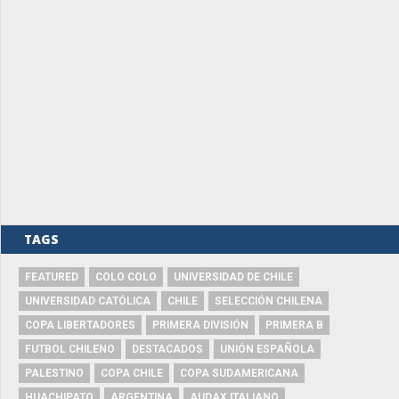
TAGS
FEATURED
COLO COLO
UNIVERSIDAD DE CHILE
UNIVERSIDAD CATÓLICA
CHILE
SELECCIÓN CHILENA
COPA LIBERTADORES
PRIMERA DIVISIÓN
PRIMERA B
FUTBOL CHILENO
DESTACADOS
UNIÓN ESPAÑOLA
PALESTINO
COPA CHILE
COPA SUDAMERICANA
HUACHIPATO
ARGENTINA
AUDAX ITALIANO