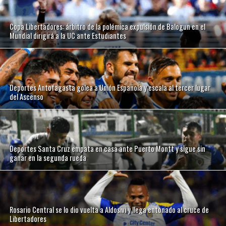
Copa Libertadores: árbitro de la polémica expulsión de Balogun en el
Mundial dirigirá a la UC ante Estudiantes
Deportes Antofagasta golea a Unión Española y escala al tercer lugar
del Ascenso
Deportes Santa Cruz empata en casa ante Puerto Montt y sigue sin
ganar en la segunda rueda
Rosario Central se lo dio vuelta a Aldosivi y llega entonado al cruce de
Libertadores