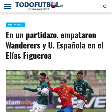
PRIMERA
DIVISIÓN
PRIMERA
SELECCIÓN
CHILENOS
FÚTBOL
B
CHILENA
EN EL
INTERNACIONAL
DESTACADOS
MUNDO
En un partidazo, empataron
Wanderers y U. Española en el
Elías Figueroa