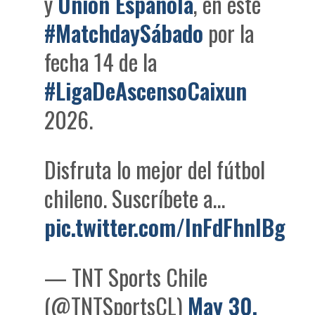
y
Unión Española
, en este
#MatchdaySábado
por la
fecha 14 de la
#LigaDeAscensoCaixun
2026.
Disfruta lo mejor del fútbol
chileno. Suscríbete a…
pic.twitter.com/lnFdFhnlBg
— TNT Sports Chile
(@TNTSportsCL)
May 30,