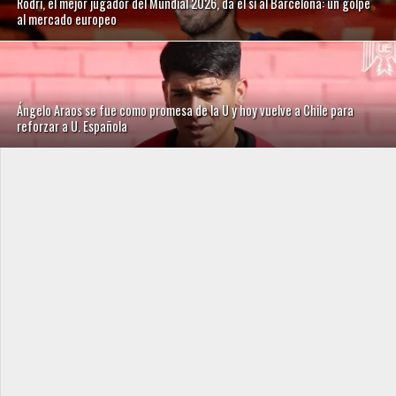
Rodri, el mejor jugador del Mundial 2026, da el sí al Barcelona: un golpe
al mercado europeo
Ángelo Araos se fue como promesa de la U y hoy vuelve a Chile para
reforzar a U. Española