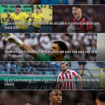
Ignacio Aliseda y Agustín Hausch: de ahí saldría el puntero derecho que
busca la UC
Advierten que Cristopher Toselli negocia con este club para salir de la
U: “Préstamo”
DT del Southampton blinda a Brereton ante presunto interés del Derby
County