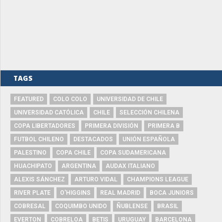
TAGS
FEATURED
COLO COLO
UNIVERSIDAD DE CHILE
UNIVERSIDAD CATÓLICA
CHILE
SELECCIÓN CHILENA
COPA LIBERTADORES
PRIMERA DIVISIÓN
PRIMERA B
FUTBOL CHILENO
DESTACADOS
UNIÓN ESPAÑOLA
PALESTINO
COPA CHILE
COPA SUDAMERICANA
HUACHIPATO
ARGENTINA
AUDAX ITALIANO
ALEXIS SÁNCHEZ
ARTURO VIDAL
CHAMPIONS LEAGUE
RIVER PLATE
O'HIGGINS
REAL MADRID
BOCA JUNIORS
COBRESAL
COQUIMBO UNIDO
ÑUBLENSE
BRASIL
EVERTON
COBRELOA
BETIS
URUGUAY
BARCELONA