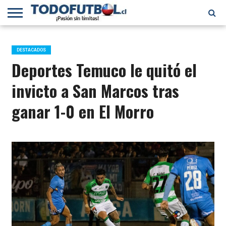
PRIMERA
DIVISIÓN
PRIMERA
SELECCIÓN
CHILENOS
FÚTBOL
B
CHILENA
EN EL
INTERNACIONAL
DESTACADOS
MUNDO
Deportes Temuco le quitó el
invicto a San Marcos tras
ganar 1-0 en El Morro