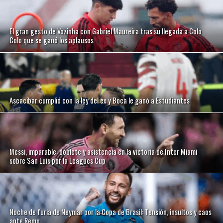
El gran gesto de Vozinha con Gabriel Maureira tras su llegada a Colo
Colo que se ganó los aplausos
Ascacibar cumplió con la ley del ex y Boca le ganó a Estudiantes
Messi, imparable: doblete y asistencia en la victoria de Inter Miami
sobre San Luis por la Leagues Cup
Noche de furia de Neymar por la Copa de Brasil: Tensión, insultos y caos
ante Remo