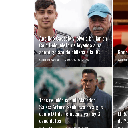
LEER MÁS
Apellido Caszely vuelve a brillar en
Colo Colo: nieto de leyenda alba
anotó golazo de chilena a la UC
Rodri
Gabriel Ayala
7 AGOSTO, 2026
Gabrie
LEER MÁS
Tras reunión con el ’Matador’
Salas: Arturo Sanhueza no sigue
como DT de Temuco y ya hay 3
El Re
candidatos
de Y