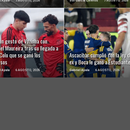
l Ayala
7 AGOSTO, 2026
Sol Garcia Lineros
7 AGOSTO, 2026
LEER MÁS
LEER MÁS
an gesto de Vozinha con
el Maureira tras su llegada a
Colo que se ganó los
Ascacibar cumplió con la ley d
usos
ex y Boca le ganó a Estudiant
l Ayala
6 AGOSTO, 2026
Gabriel Ayala
6 AGOSTO, 2026