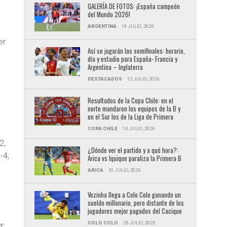
GALERÍA DE FOTOS: ¡España campeón
del Mundo 2026!
ARGENTINA
19 JULIO, 2026
er
Así se jugarán las semifinales: horario,
día y estadio para España- Francia y
Argentina – Inglaterra
DESTACADOS
12 JULIO, 2026
Resultados de la Copa Chile: en el
norte mandaron los equipos de la B y
en el Sur los de la Liga de Primera
COPA CHILE
14 JULIO, 2026
2,
¿Dónde ver el partido y a qué hora?:
-4,
Arica vs Iquique paraliza la Primera B
ARICA
31 JULIO, 2026
Vozinha llega a Colo Colo ganando un
sueldo millonario, pero distante de los
jugadores mejor pagados del Cacique
COLO COLO
26 JULIO, 2026
4′