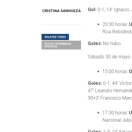
Gol:
0-1, 14′ Ignacio 
CRISTINA SANHUEZA
20:30 horas:
U
Roa Rebolled
RELATED ITEMS
Goles:
No hubo
FECHA 14 PRIMERA
DIVISION
Sábado 30 de mayo
15:00 horas:
D
Goles:
0-1, 44′ Víctor
47′ Leandro Hernández
90+3′ Francisco Marc
17:30 horas:
U
Nacional Julio
Goles:
1-0, 24′ Eduar