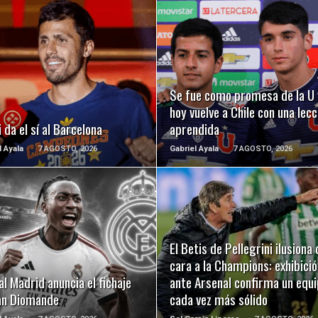
LEER MÁS
LEER MÁS
Se fue como promesa de la U 
hoy vuelve a Chile con una lecc
 da el sí al Barcelona
aprendida
l Ayala
7 AGOSTO, 2026
Gabriel Ayala
7 AGOSTO, 2026
LEER MÁS
LEER MÁS
El Betis de Pellegrini ilusiona 
cara a la Champions: exhibició
al Madrid anuncia el fichaje
ante Arsenal confirma un equ
an Diomande
cada vez más sólido