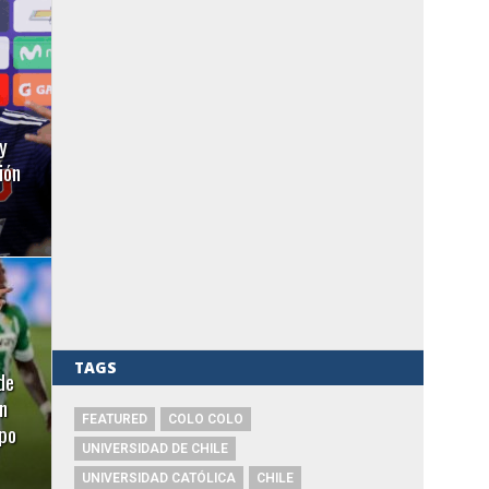
y
ión
TAGS
de
n
FEATURED
COLO COLO
ipo
UNIVERSIDAD DE CHILE
UNIVERSIDAD CATÓLICA
CHILE