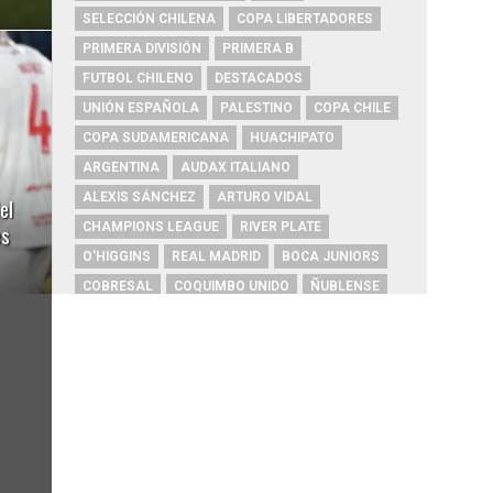
SELECCIÓN CHILENA
COPA LIBERTADORES
PRIMERA DIVISIÓN
PRIMERA B
FUTBOL CHILENO
DESTACADOS
UNIÓN ESPAÑOLA
PALESTINO
COPA CHILE
COPA SUDAMERICANA
HUACHIPATO
ARGENTINA
AUDAX ITALIANO
ALEXIS SÁNCHEZ
ARTURO VIDAL
el
CHAMPIONS LEAGUE
RIVER PLATE
es
O'HIGGINS
REAL MADRID
BOCA JUNIORS
COBRESAL
COQUIMBO UNIDO
ÑUBLENSE
BRASIL
EVERTON
COBRELOA
BETIS
URUGUAY
BARCELONA
FC BARCELONA
PRIMERA A
UNIVERSIDAD DE CONCEPCIÓN
MAGALLANES
PSG
DEPORTES IQUIQUE