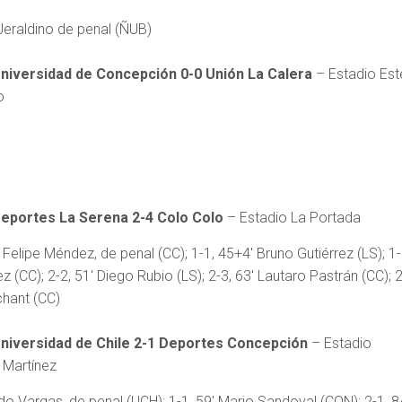
Jeraldino de penal (ÑUB)
niversidad de Concepción 0-0 Unión La Calera
– Estadio Est
o
eportes La Serena 2-4 Colo Colo
– Estadio La Portada
 Felipe Méndez, de penal (CC); 1-1, 45+4′ Bruno Gutiérrez (LS); 1-
 (CC); 2-2, 51′ Diego Rubio (LS); 2-3, 63′ Lautaro Pastrán (CC); 2
hant (CC)
niversidad de Chile 2-1 Deportes Concepción
– Estadio
 Martínez
do Vargas, de penal (UCH); 1-1, 59′ Mario Sandoval (CON); 2-1, 8