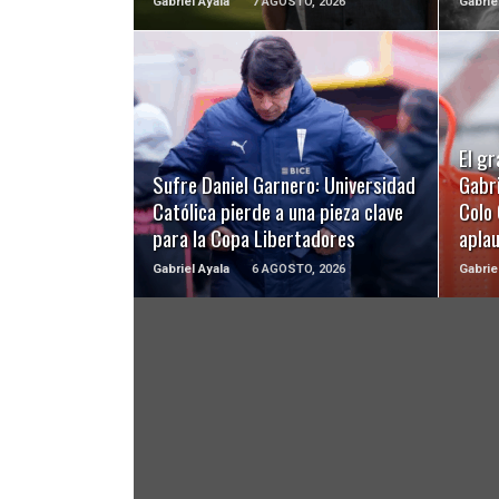
Gabriel Ayala
7 AGOSTO, 2026
Gabrie
LEER MÁS
El gr
Sufre Daniel Garnero: Universidad
Gabri
Católica pierde a una pieza clave
Colo 
para la Copa Libertadores
apla
Gabriel Ayala
6 AGOSTO, 2026
Gabrie