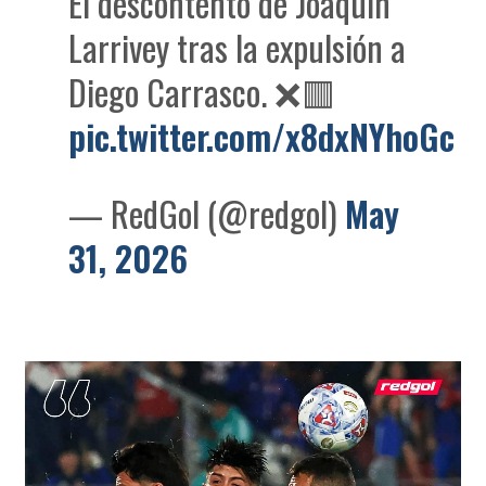
El descontento de Joaquín
Larrivey tras la expulsión a
Diego Carrasco. ❌🟥
pic.twitter.com/x8dxNYhoGc
— RedGol (@redgol)
May
31, 2026