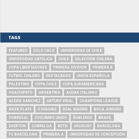
TAGS
FEATURED
COLO COLO
UNIVERSIDAD DE CHILE
UNIVERSIDAD CATÓLICA
CHILE
SELECCIÓN CHILENA
COPA LIBERTADORES
PRIMERA DIVISIÓN
PRIMERA B
FUTBOL CHILENO
DESTACADOS
UNIÓN ESPAÑOLA
PALESTINO
COPA CHILE
COPA SUDAMERICANA
HUACHIPATO
ARGENTINA
AUDAX ITALIANO
ALEXIS SÁNCHEZ
ARTURO VIDAL
CHAMPIONS LEAGUE
RIVER PLATE
O'HIGGINS
REAL MADRID
BOCA JUNIORS
COBRESAL
COQUIMBO UNIDO
ÑUBLENSE
BRASIL
EVERTON
COBRELOA
BETIS
URUGUAY
BARCELONA
FC BARCELONA
PRIMERA A
UNIVERSIDAD DE CONCEPCIÓN