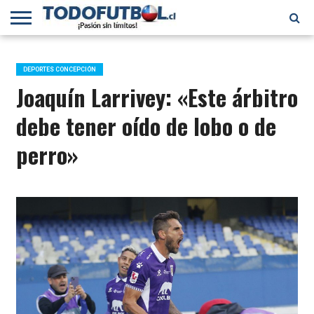
PRIMERA
DIVISIÓN
PRIMERA
SELECCIÓN
CHILENOS
FÚTBOL
B
CHILENA
EN EL
INTERNACIONAL
DEPORTES CONCEPCIÓN
MUNDO
Joaquín Larrivey: «Este árbitro
debe tener oído de lobo o de
perro»