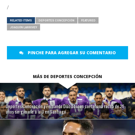
/
RELATED ITEMS
DEPORTES CONCEPCIÓN
FEATURED
JOAQUÍN LARRIVEY
PINCHE PARA AGREGAR SU COMENTARIO
MÁS DE DEPORTES CONCEPCIÓN
Deportes Concepción y Fernando Díaz buscan cortar una racha de 26
años sin ganarle a la U en Santiago