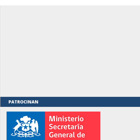
PATROCINAN
rno