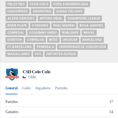
PALESTINO
COPA CHILE
COPA SUDAMERICANA
HUACHIPATO
ARGENTINA
AUDAX ITALIANO
ALEXIS SÁNCHEZ
ARTURO VIDAL
CHAMPIONS LEAGUE
RIVER PLATE
O'HIGGINS
REAL MADRID
BOCA JUNIORS
COBRESAL
COQUIMBO UNIDO
ÑUBLENSE
BRASIL
EVERTON
COBRELOA
BETIS
URUGUAY
BARCELONA
FC BARCELONA
PRIMERA A
UNIVERSIDAD DE CONCEPCIÓN
MAGALLANES
PSG
DEPORTES IQUIQUE