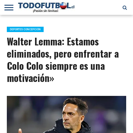
PRIMERA
DIVISIÓN
PRIMERA
SELECCIÓN
CHILENOS
FÚTBOL
B
CHILENA
EN EL
INTERNACIONAL
DEPORTES CONCEPCIÓN
MUNDO
Walter Lemma: Estamos
eliminados, pero enfrentar a
Colo Colo siempre es una
motivación»