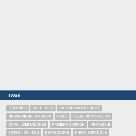
TAGS
FEATURED
COLO COLO
UNIVERSIDAD DE CHILE
UNIVERSIDAD CATÓLICA
CHILE
SELECCIÓN CHILENA
COPA LIBERTADORES
PRIMERA DIVISIÓN
PRIMERA B
FUTBOL CHILENO
DESTACADOS
UNIÓN ESPAÑOLA