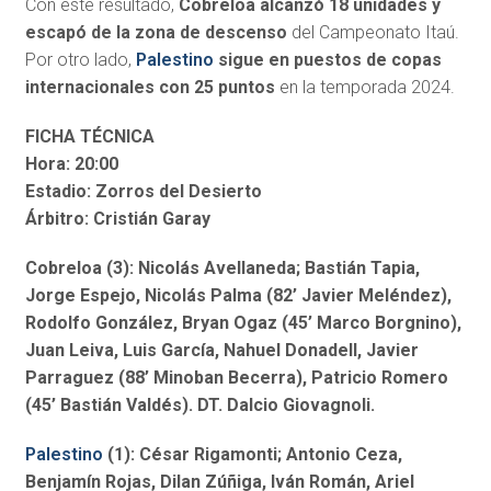
Con este resultado,
Cobreloa alcanzó 18 unidades y
escapó de la zona de descenso
del Campeonato Itaú.
Por otro lado,
Palestino
sigue en puestos de copas
internacionales con 25 puntos
en la temporada 2024.
FICHA TÉCNICA
Hora: 20:00
Estadio: Zorros del Desierto
Árbitro: Cristián Garay
Cobreloa (3): Nicolás Avellaneda; Bastián Tapia,
Jorge Espejo, Nicolás Palma (82’ Javier Meléndez),
Rodolfo González, Bryan Ogaz (45’ Marco Borgnino),
Juan Leiva, Luis García, Nahuel Donadell, Javier
Parraguez (88’ Minoban Becerra), Patricio Romero
(45’ Bastián Valdés). DT. Dalcio Giovagnoli.
Palestino
(1): César Rigamonti; Antonio Ceza,
Benjamín Rojas, Dilan Zúñiga, Iván Román, Ariel