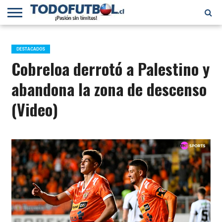
PRIMERA
DIVISIÓN
PRIMERA
SELECCIÓN
CHILENOS
FÚTBOL
B
CHILENA
EN EL
INTERNACIONAL
DESTACADOS
MUNDO
Cobreloa derrotó a Palestino y
abandona la zona de descenso
(Video)