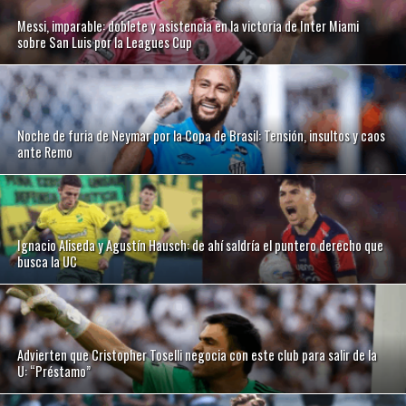
Messi, imparable: doblete y asistencia en la victoria de Inter Miami
sobre San Luis por la Leagues Cup
Noche de furia de Neymar por la Copa de Brasil: Tensión, insultos y caos
ante Remo
Ignacio Aliseda y Agustín Hausch: de ahí saldría el puntero derecho que
busca la UC
Advierten que Cristopher Toselli negocia con este club para salir de la
U: “Préstamo”