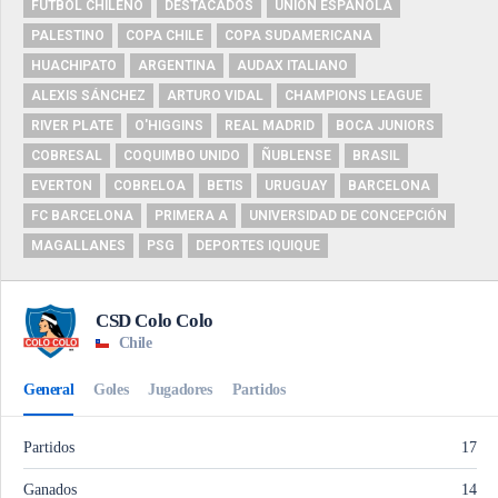
FUTBOL CHILENO
DESTACADOS
UNIÓN ESPAÑOLA
PALESTINO
COPA CHILE
COPA SUDAMERICANA
HUACHIPATO
ARGENTINA
AUDAX ITALIANO
ALEXIS SÁNCHEZ
ARTURO VIDAL
CHAMPIONS LEAGUE
RIVER PLATE
O'HIGGINS
REAL MADRID
BOCA JUNIORS
COBRESAL
COQUIMBO UNIDO
ÑUBLENSE
BRASIL
EVERTON
COBRELOA
BETIS
URUGUAY
BARCELONA
FC BARCELONA
PRIMERA A
UNIVERSIDAD DE CONCEPCIÓN
MAGALLANES
PSG
DEPORTES IQUIQUE