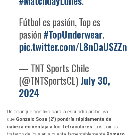
#MatchdayLunes
.
Fútbol es pasión, Top es
pasión
#TopUnderwear
.
pic.twitter.com/L8nDaUSZZn
— TNT Sports Chile
(@TNTSportsCL)
July 30,
2024
Un arranque positivo para la escuadra árabe, ya
que
Gonzalo Sosa (2’) pondría rápidamente de
cabeza en ventaja a los Tetracolores
. Los Loínos
trataron de igualar la cuenta, lamentablemente
Romero