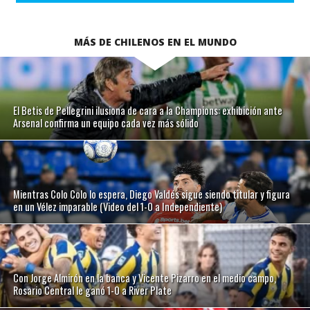
MÁS DE CHILENOS EN EL MUNDO
El Betis de Pellegrini ilusiona de cara a la Champions: exhibición ante
Arsenal confirma un equipo cada vez más sólido
Mientras Colo Colo lo espera, Diego Valdés sigue siendo titular y figura
en un Vélez imparable (Video del 1-0 a Independiente)
Con Jorge Almirón en la banca y Vicente Pizarro en el medio campo,
Rosario Central le ganó 1-0 a River Plate