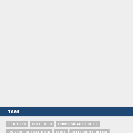
TAGS
FEATURED
COLO COLO
UNIVERSIDAD DE CHILE
UNIVERSIDAD CATÓLICA
CHILE
SELECCIÓN CHILENA