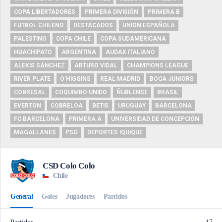
COPA LIBERTADORES
PRIMERA DIVISIÓN
PRIMERA B
FUTBOL CHILENO
DESTACADOS
UNIÓN ESPAÑOLA
PALESTINO
COPA CHILE
COPA SUDAMERICANA
HUACHIPATO
ARGENTINA
AUDAX ITALIANO
ALEXIS SÁNCHEZ
ARTURO VIDAL
CHAMPIONS LEAGUE
RIVER PLATE
O'HIGGINS
REAL MADRID
BOCA JUNIORS
COBRESAL
COQUIMBO UNIDO
ÑUBLENSE
BRASIL
EVERTON
COBRELOA
BETIS
URUGUAY
BARCELONA
FC BARCELONA
PRIMERA A
UNIVERSIDAD DE CONCEPCIÓN
MAGALLANES
PSG
DEPORTES IQUIQUE