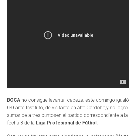
BOCA
no consigue levantar cabeza: este domingo igualó
0-0 ante Instituto, de visitante en Alta Córdoba,y no logró
sumar de a tres puntos
en el partido correspondiente a la
fecha 8 de la
Liga Profesional de Fútbol.