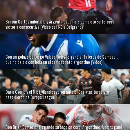
Brayan Cortés imbatible y Argentinos Juniors completo su tercera
victoria consecutiva (Video del 1-0 a Belgrano)
Con un golazo de Diego Valdés, Vélez le ganó al Talleres de Sampaoli,
que no da pie con bola en el campeonato argentino (Video)
Darío Osorio y el Midtjylland cayeron ante el Besiktas turco y se
despidieron de Europa League
Con Brian Cortés entregando su arco en cero, Argentinos Juniors ganó