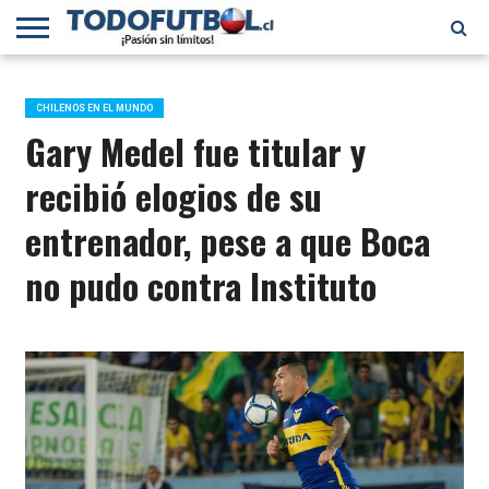
PRIMERA
DIVISIÓN
PRIMERA
SELECCIÓN
CHILENOS
FÚTBOL
B
CHILENA
EN EL
INTERNACIONAL
CHILENOS EN EL MUNDO
MUNDO
Gary Medel fue titular y
recibió elogios de su
entrenador, pese a que Boca
no pudo contra Instituto