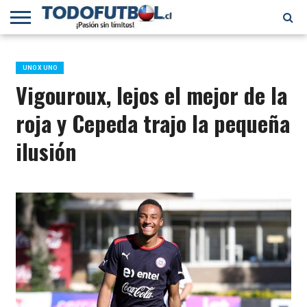
PRIMERA
DIVISIÓN
PRIMERA
SELECCIÓN
CHILENOS
FÚTBOL
B
CHILENA
EN EL
INTERNACIONAL
UNO X UNO
MUNDO
Vigouroux, lejos el mejor de la
roja y Cepeda trajo la pequeña
ilusión