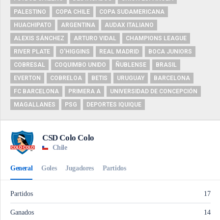
PALESTINO
COPA CHILE
COPA SUDAMERICANA
HUACHIPATO
ARGENTINA
AUDAX ITALIANO
ALEXIS SÁNCHEZ
ARTURO VIDAL
CHAMPIONS LEAGUE
RIVER PLATE
O'HIGGINS
REAL MADRID
BOCA JUNIORS
COBRESAL
COQUIMBO UNIDO
ÑUBLENSE
BRASIL
EVERTON
COBRELOA
BETIS
URUGUAY
BARCELONA
FC BARCELONA
PRIMERA A
UNIVERSIDAD DE CONCEPCIÓN
MAGALLANES
PSG
DEPORTES IQUIQUE