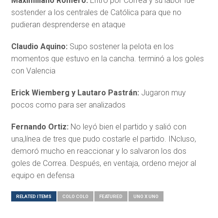
Maximiliano Romero:
Entró por Correa y su labor fue
sostender a los centrales de Católica para que no
pudieran desprenderse en ataque
Claudio Aquino:
Supo sostener la pelota en los
momentos que estuvo en la cancha. terminó a los goles
con Valencia
Erick Wiemberg y Lautaro Pastrán:
Jugaron muy
pocos como para ser analizados
Fernando Ortiz:
No leyó bien el partido y salió con
una,línea de tres que pudo costarle el partido. INcluso,
demoró mucho en reaccionar y lo salvaron los dos
goles de Correa. Después, en ventaja, ordeno mejor al
equipo en defensa
RELATED ITEMS
COLO COLO
FEATURED
UNO X UNO