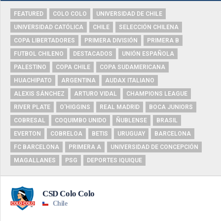
FEATURED
COLO COLO
UNIVERSIDAD DE CHILE
UNIVERSIDAD CATÓLICA
CHILE
SELECCIÓN CHILENA
COPA LIBERTADORES
PRIMERA DIVISIÓN
PRIMERA B
FUTBOL CHILENO
DESTACADOS
UNIÓN ESPAÑOLA
PALESTINO
COPA CHILE
COPA SUDAMERICANA
HUACHIPATO
ARGENTINA
AUDAX ITALIANO
ALEXIS SÁNCHEZ
ARTURO VIDAL
CHAMPIONS LEAGUE
RIVER PLATE
O'HIGGINS
REAL MADRID
BOCA JUNIORS
COBRESAL
COQUIMBO UNIDO
ÑUBLENSE
BRASIL
EVERTON
COBRELOA
BETIS
URUGUAY
BARCELONA
FC BARCELONA
PRIMERA A
UNIVERSIDAD DE CONCEPCIÓN
MAGALLANES
PSG
DEPORTES IQUIQUE