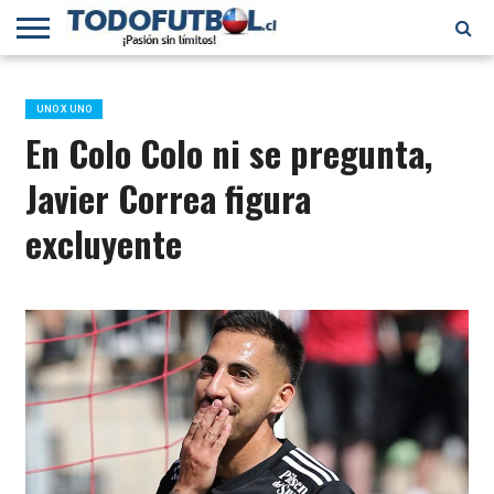
PRIMERA
DIVISIÓN
PRIMERA
SELECCIÓN
CHILENOS
FÚTBOL
B
CHILENA
EN EL
INTERNACIONAL
UNO X UNO
MUNDO
En Colo Colo ni se pregunta,
Javier Correa figura
excluyente