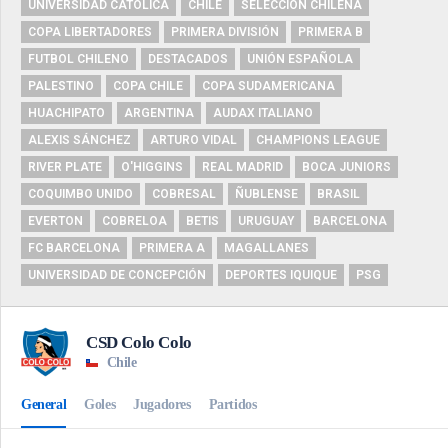
UNIVERSIDAD CATÓLICA
CHILE
SELECCIÓN CHILENA
COPA LIBERTADORES
PRIMERA DIVISIÓN
PRIMERA B
FUTBOL CHILENO
DESTACADOS
UNIÓN ESPAÑOLA
PALESTINO
COPA CHILE
COPA SUDAMERICANA
HUACHIPATO
ARGENTINA
AUDAX ITALIANO
ALEXIS SÁNCHEZ
ARTURO VIDAL
CHAMPIONS LEAGUE
RIVER PLATE
O'HIGGINS
REAL MADRID
BOCA JUNIORS
COQUIMBO UNIDO
COBRESAL
ÑUBLENSE
BRASIL
EVERTON
COBRELOA
BETIS
URUGUAY
BARCELONA
FC BARCELONA
PRIMERA A
MAGALLANES
UNIVERSIDAD DE CONCEPCIÓN
DEPORTES IQUIQUE
PSG