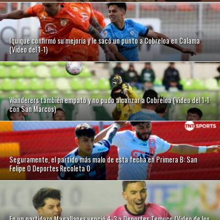
Iquique confirmó su mejoría y le sacó un punto a Cobreloa en Calama
(Video del 1-1)
Wanderers también empató y no pudo alcanzar a Cobreloa (Video del 1-1
con San Marcos)
Seguramente, el partido más malo de esta fecha en Primera B: San
Felipe 0 Deportes Recoleta 0
En un partidazo Magallanes venció 4-3 a Deportes Temuco (Video de los