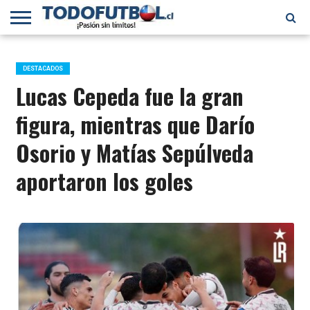
PRIMERA
DIVISIÓN
PRIMERA
SELECCIÓN
CHILENOS
FÚTBOL
B
CHILENA
EN EL
INTERNACIONAL
DESTACADOS
MUNDO
Lucas Cepeda fue la gran
figura, mientras que Darío
Osorio y Matías Sepúlveda
aportaron los goles