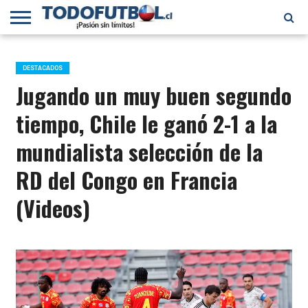
PRIMERA
DIVISIÓN
PRIMERA
SELECCIÓN
CHILENOS
FÚTBOL
B
CHILENA
EN EL
INTERNACIONAL
DESTACADOS
MUNDO
Jugando un muy buen segundo
tiempo, Chile le ganó 2-1 a la
mundialista selección de la
RD del Congo en Francia
(Videos)