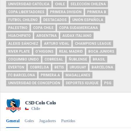
UNIVERSIDAD CATÓLICA
CHILE
SELECCIÓN CHILENA
COPA LIBERTADORES
PRIMERA DIVISIÓN
PRIMERA B
FUTBOL CHILENO
DESTACADOS
UNIÓN ESPAÑOLA
PALESTINO
COPA CHILE
COPA SUDAMERICANA
HUACHIPATO
ARGENTINA
AUDAX ITALIANO
ALEXIS SÁNCHEZ
ARTURO VIDAL
CHAMPIONS LEAGUE
RIVER PLATE
O'HIGGINS
REAL MADRID
BOCA JUNIORS
COQUIMBO UNIDO
COBRESAL
ÑUBLENSE
BRASIL
EVERTON
COBRELOA
BETIS
URUGUAY
BARCELONA
FC BARCELONA
PRIMERA A
MAGALLANES
UNIVERSIDAD DE CONCEPCIÓN
DEPORTES IQUIQUE
PSG