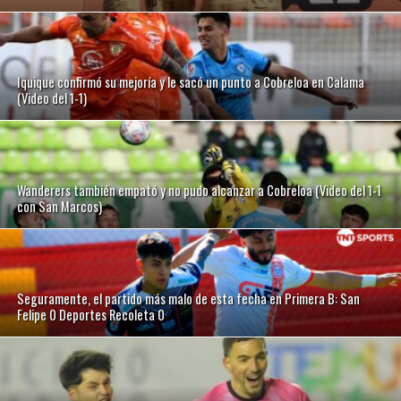
Iquique confirmó su mejoría y le sacó un punto a Cobreloa en Calama
(Video del 1-1)
Wanderers también empató y no pudo alcanzar a Cobreloa (Video del 1-1
con San Marcos)
Seguramente, el partido más malo de esta fecha en Primera B: San
Felipe 0 Deportes Recoleta 0