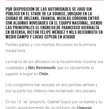
POR DISPOSICIÓN DE LAS AUTORIDADES SE JUGÓ SIN
PÚBLICO EN EL STADE DE LA SOURCE, UBICADO EN LA
CIUDAD DE ORLEANS, FRANCIA. NICOLÁS CÓRDOVA ENTRÓ
CON ALGUNAS NOVEDADES EN EL EQUIPO NACIONAL, SIENDO
LAS PRINCIPALES EL ENGRESO DE FRANCISCO SIERRALTA
EN DEFENSA, VICTOR FELIPE MÉNDEZ Y NILS REICHMUTH EN
MEDIO CAMPO Y LUCAS CEPEDA EN ATAQUE
Partido parejo y con muchas fricciones en la primera
media hora.
La marca de los africanos no le ha permitido mostrar sus
cualidades a
Nils Reichmuth
, que es obviamente el
jugador a seguir en
Chile.
Los congoleños han avisado en dos pelotas aéreas y
por su parte los chilenos han reclamado dos penales.
En los 15 ´se ´proyecto Gabriel Suazo por su banda y su
centro aparentemente dio en el brazo de
Chancel