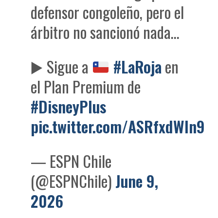
defensor congoleño, pero el
árbitro no sancionó nada…
▶️
Sigue a
#LaRoja
en
el Plan Premium de
#DisneyPlus
pic.twitter.com/ASRfxdWIn9
— ESPN Chile
(@ESPNChile)
June 9,
2026