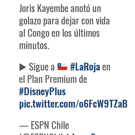
Joris Kayembe anotó un
golazo para dejar con vida
al Congo en los últimos
minutos.
▶️
Sigue a
#LaRoja
en
el Plan Premium de
#DisneyPlus
pic.twitter.com/o6FcW9TZaB
— ESPN Chile