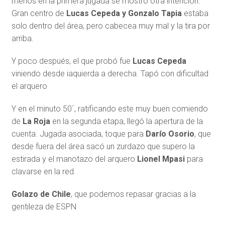
menos en la primera jugada se mostró otra intención.
Gran centro de
Lucas Cepeda y Gonzalo Tapia
estaba
solo dentro del área, pero cabecea muy mal y la tira por
arriba.
Y poco después, el que probó fue
Lucas Cepeda
viniendo desde iaquierda a derecha. Tapó con dificultad
el arquero
Y en el minuto 50´, ratificando este muy buen comiendo
de
La Roja
en la segunda etapa, llegó la apertura de la
cuenta. Jugada asociada, toque para
Darío Osorio
, que
desde fuera del área sacó un zurdazo que supero la
estirada y el manotazo del arquero
Lionel Mpasi
para
clavarse en la red.
Golazo de Chile
, que podemos repasar gracias a la
gentileza de ESPN