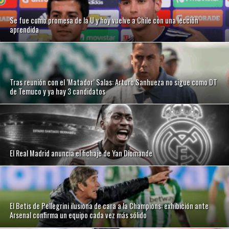
Se fue como promesa de la U y hoy vuelve a Chile con una lección
aprendida
Tras reunión con el ’Matador’ Salas: Arturo Sanhueza no sigue como DT
de Temuco y ya hay 3 candidatos
El Real Madrid anuncia el fichaje de Yan Diomande
El Betis de Pellegrini ilusiona de cara a la Champions: exhibición ante
Arsenal confirma un equipo cada vez más sólido