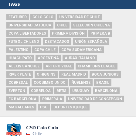
TAGS
FEATURED
COLO COLO
UNIVERSIDAD DE CHILE
UNIVERSIDAD CATÓLICA
CHILE
SELECCIÓN CHILENA
COPA LIBERTADORES
PRIMERA DIVISIÓN
PRIMERA B
FUTBOL CHILENO
DESTACADOS
UNIÓN ESPAÑOLA
PALESTINO
COPA CHILE
COPA SUDAMERICANA
HUACHIPATO
ARGENTINA
AUDAX ITALIANO
ALEXIS SÁNCHEZ
ARTURO VIDAL
CHAMPIONS LEAGUE
RIVER PLATE
O'HIGGINS
REAL MADRID
BOCA JUNIORS
COBRESAL
COQUIMBO UNIDO
ÑUBLENSE
BRASIL
EVERTON
COBRELOA
BETIS
URUGUAY
BARCELONA
FC BARCELONA
PRIMERA A
UNIVERSIDAD DE CONCEPCIÓN
MAGALLANES
PSG
DEPORTES IQUIQUE