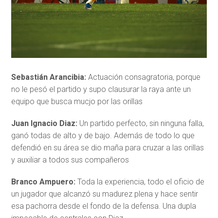
Sebastián Arancibia:
Actuación consagratoria, porque
no le pesó el partido y supo clausurar la raya ante un
equipo que busca mucjo por las orillas
Juan Ignacio Diaz:
Un partido perfecto, sin ninguna falla,
ganó todas de alto y de bajo. Además de todo lo que
defendió en su área se dio maña para cruzar a las orillas
y auxiliar a todos sus compañeros
Branco Ampuero:
Toda la experiencia, todo el oficio de
un jugador que alcanzó su madurez plena y hace sentir
esa pachorra desde el fondo de la defensa. Una dupla