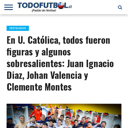
PRIMERA
DIVISIÓN
PRIMERA
SELECCIÓN
CHILENOS
FÚTBOL
B
CHILENA
EN EL
INTERNACIONAL
DESTACADOS
MUNDO
En U. Católica, todos fueron
figuras y algunos
sobresalientes: Juan Ignacio
Diaz, Johan Valencia y
Clemente Montes