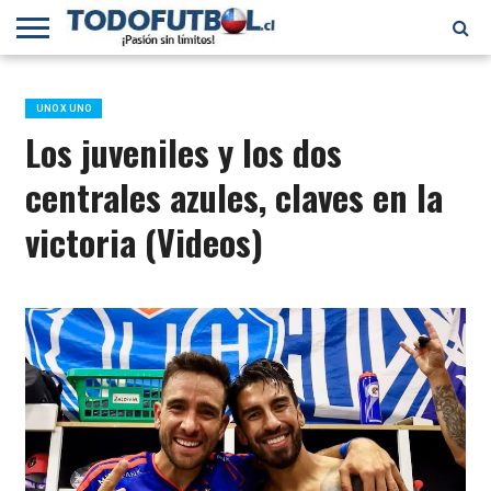
PRIMERA
DIVISIÓN
PRIMERA
SELECCIÓN
CHILENOS
FÚTBOL
B
CHILENA
EN EL
INTERNACIONAL
UNO X UNO
MUNDO
Los juveniles y los dos
centrales azules, claves en la
victoria (Videos)