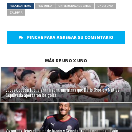
RELATED ITEMS
FEATURED
UNIVERSIDAD DE CHILE
UNO X UNO
ZALDIVIA
PINCHE PARA AGREGAR SU COMENTARIO
MÁS DE UNO X UNO
Lucas Cepeda fue la gran figura, mientras que Darío Osorio y Matías
Sepúlveda aportaron los goles
Vigouroux, lejos el mejor de la roja y Cepeda trajo la pequeña ilusión