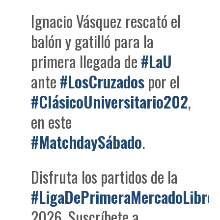
Ignacio Vásquez rescató el
balón y gatilló para la
primera llegada de
#LaU
ante
#LosCruzados
por el
#ClásicoUniversitario202
,
en este
#MatchdaySábado
.
Disfruta los partidos de la
#LigaDePrimeraMercadoLibre
2026. Suscríbete a