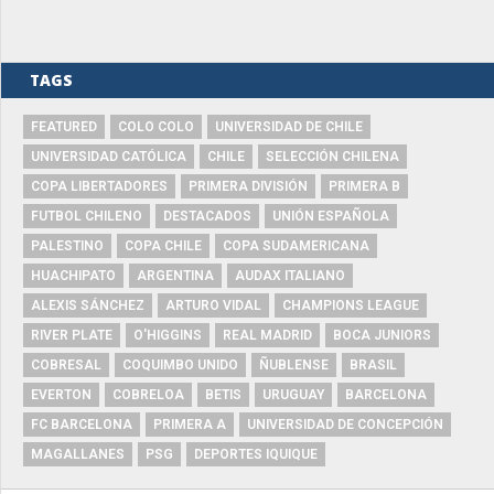
TAGS
FEATURED
COLO COLO
UNIVERSIDAD DE CHILE
UNIVERSIDAD CATÓLICA
CHILE
SELECCIÓN CHILENA
COPA LIBERTADORES
PRIMERA DIVISIÓN
PRIMERA B
FUTBOL CHILENO
DESTACADOS
UNIÓN ESPAÑOLA
PALESTINO
COPA CHILE
COPA SUDAMERICANA
HUACHIPATO
ARGENTINA
AUDAX ITALIANO
ALEXIS SÁNCHEZ
ARTURO VIDAL
CHAMPIONS LEAGUE
RIVER PLATE
O'HIGGINS
REAL MADRID
BOCA JUNIORS
COBRESAL
COQUIMBO UNIDO
ÑUBLENSE
BRASIL
EVERTON
COBRELOA
BETIS
URUGUAY
BARCELONA
FC BARCELONA
PRIMERA A
UNIVERSIDAD DE CONCEPCIÓN
MAGALLANES
PSG
DEPORTES IQUIQUE