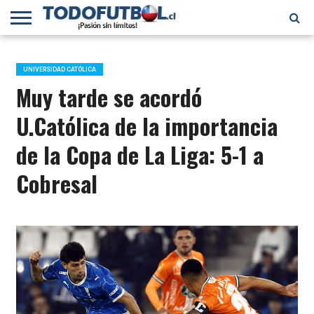
PRIMERA
DIVISIÓN
PRIMERA
SELECCIÓN
CHILENOS
FÚTBOL
B
CHILENA
EN EL
INTERNACIONAL
UNIVERSIDAD CATÓLICA
MUNDO
Muy tarde se acordó
U.Católica de la importancia
de la Copa de La Liga: 5-1 a
Cobresal