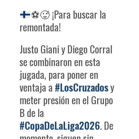
⚽
🥵
¡Para buscar la
remontada!
Justo Giani y Diego Corral
se combinaron en esta
jugada, para poner en
ventaja a
#LosCruzados
y
meter presión en el Grupo
B de la
#CopaDeLaLiga2026
. De
momento, siguen sin