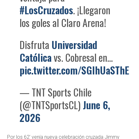
#LosCruzados
. ¡Llegaron
los goles al Claro Arena!
Disfruta
Universidad
Católica
vs. Cobresal en…
pic.twitter.com/SGlhUaSThE
— TNT Sports Chile
(@TNTSportsCL)
June 6,
2026
Por los 62’ venía nueva celebración cruzada Jimmy