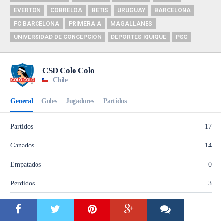
EVERTON
COBRELOA
BETIS
URUGUAY
BARCELONA
FC BARCELONA
PRIMERA A
MAGALLANES
UNIVERSIDAD DE CONCEPCIÓN
DEPORTES IQUIQUE
PSG