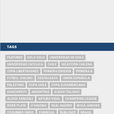
TAGS
FEATURED
COLO COLO
UNIVERSIDAD DE CHILE
UNIVERSIDAD CATÓLICA
CHILE
SELECCIÓN CHILENA
COPA LIBERTADORES
PRIMERA DIVISIÓN
PRIMERA B
FUTBOL CHILENO
DESTACADOS
UNIÓN ESPAÑOLA
PALESTINO
COPA CHILE
COPA SUDAMERICANA
HUACHIPATO
ARGENTINA
AUDAX ITALIANO
ALEXIS SÁNCHEZ
ARTURO VIDAL
CHAMPIONS LEAGUE
RIVER PLATE
O'HIGGINS
REAL MADRID
BOCA JUNIORS
COQUIMBO UNIDO
COBRESAL
ÑUBLENSE
BRASIL