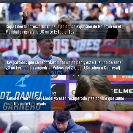
Copa Libertadores: árbitro de la polémica expulsión de Balogun en el
Mundial dirigirá a la UC ante Estudiantes
Hay partidos que se recordarán por un golazo y este fue uno de ellos.
¿O no Fernando Zampedri? (Videos del 2-0 de U.Católica a Cobresal)
Daniel Garnero: «Gary Medel ya está recuperado y es posible que sume
minutos ante Cobresal»