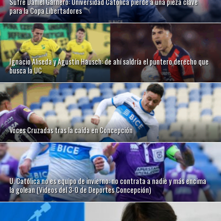
Sufre Daniel Garnero: Universidad Católica pierde a una pieza clave
para la Copa Libertadores
Ignacio Aliseda y Agustín Hausch: de ahí saldría el puntero derecho que
busca la UC
Voces Cruzadas tras la caída en Concepción
U. Católica no es equipo de invierno: no contrata a nadie y más encima
la golean (Videos del 3-0 de Deportes Concepción)