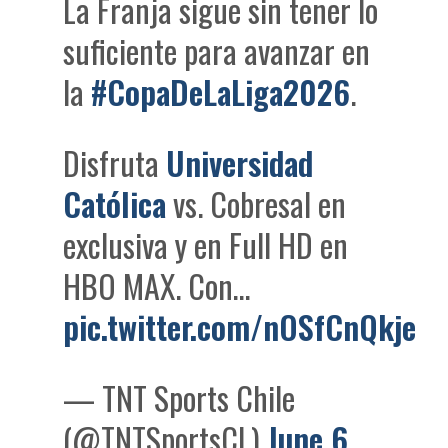
La Franja sigue sin tener lo
suficiente para avanzar en
la
#CopaDeLaLiga2026
.
Disfruta
Universidad
Católica
vs. Cobresal en
exclusiva y en Full HD en
HBO MAX. Con…
pic.twitter.com/nOSfCnQkje
— TNT Sports Chile
(@TNTSportsCL)
June 6,