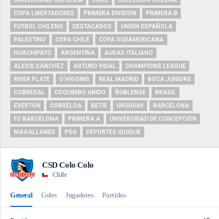
COPA LIBERTADORES
PRIMERA DIVISIÓN
PRIMERA B
FUTBOL CHILENO
DESTACADOS
UNIÓN ESPAÑOLA
PALESTINO
COPA CHILE
COPA SUDAMERICANA
HUACHIPATO
ARGENTINA
AUDAX ITALIANO
ALEXIS SÁNCHEZ
ARTURO VIDAL
CHAMPIONS LEAGUE
RIVER PLATE
O'HIGGINS
REAL MADRID
BOCA JUNIORS
COBRESAL
COQUIMBO UNIDO
ÑUBLENSE
BRASIL
EVERTON
COBRELOA
BETIS
URUGUAY
BARCELONA
FC BARCELONA
PRIMERA A
UNIVERSIDAD DE CONCEPCIÓN
MAGALLANES
PSG
DEPORTES IQUIQUE