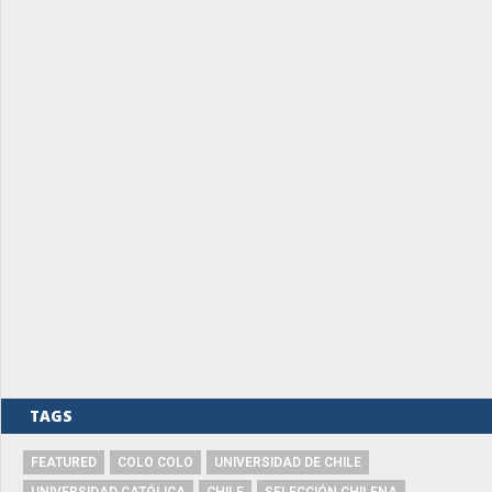
TAGS
FEATURED
COLO COLO
UNIVERSIDAD DE CHILE
UNIVERSIDAD CATÓLICA
CHILE
SELECCIÓN CHILENA