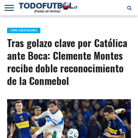
PRIMERA
DIVISIÓN
PRIMERA
SELECCIÓN
CHILENOS
FÚTBOL
B
CHILENA
EN EL
INTERNACIONAL
COPA LIBERTADORES
MUNDO
Tras golazo clave por Católica
ante Boca: Clemente Montes
recibe doble reconocimiento
de la Conmebol