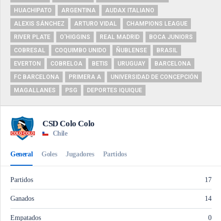
HUACHIPATO
ARGENTINA
AUDAX ITALIANO
ALEXIS SÁNCHEZ
ARTURO VIDAL
CHAMPIONS LEAGUE
RIVER PLATE
O'HIGGINS
REAL MADRID
BOCA JUNIORS
COBRESAL
COQUIMBO UNIDO
ÑUBLENSE
BRASIL
EVERTON
COBRELOA
BETIS
URUGUAY
BARCELONA
FC BARCELONA
PRIMERA A
UNIVERSIDAD DE CONCEPCIÓN
MAGALLANES
PSG
DEPORTES IQUIQUE