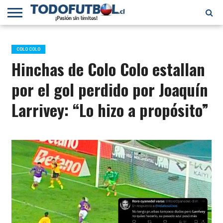
PRIMERA
DIVISIÓN
PRIMERA
SELECCIÓN
CHILENOS
FÚTBOL
B
CHILENA
EN EL
INTERNACIONAL
COLO COLO
MUNDO
Hinchas de Colo Colo estallan
por el gol perdido por Joaquín
Larrivey: “Lo hizo a propósito”