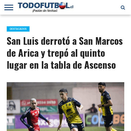
PRIMERA
DIVISIÓN
PRIMERA
SELECCIÓN
CHILENOS
FÚTBOL
B
CHILENA
EN EL
INTERNACIONAL
DESTACADOS
MUNDO
San Luis derrotó a San Marcos
de Arica y trepó al quinto
lugar en la tabla de Ascenso