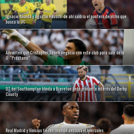
Ignacio Aliseda y Agustín Hausch: de ahí saldría el puntero derecho que
busca la UC
Advierten que Cristopher Toselli negocia con este club para salir de la
U: “Préstamo”
DT del Southampton blinda a Brereton ante presunto interés del Derby
County
Real Madrid y Vinícius tienen reunión decisiva el miércoles