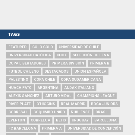
TAGS
FEATURED
COLO COLO
UNIVERSIDAD DE CHILE
UNIVERSIDAD CATÓLICA
CHILE
SELECCIÓN CHILENA
COPA LIBERTADORES
PRIMERA DIVISIÓN
PRIMERA B
FUTBOL CHILENO
DESTACADOS
UNIÓN ESPAÑOLA
PALESTINO
COPA CHILE
COPA SUDAMERICANA
HUACHIPATO
ARGENTINA
AUDAX ITALIANO
ALEXIS SÁNCHEZ
ARTURO VIDAL
CHAMPIONS LEAGUE
RIVER PLATE
O'HIGGINS
REAL MADRID
BOCA JUNIORS
COBRESAL
COQUIMBO UNIDO
ÑUBLENSE
BRASIL
EVERTON
COBRELOA
BETIS
URUGUAY
BARCELONA
FC BARCELONA
PRIMERA A
UNIVERSIDAD DE CONCEPCIÓN