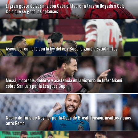
El gran gesto de Vozinha con Gabriel Maureira tras su llegada a Colo
Colo que se ganó los aplausos
Ascacibar cumplió con la ley del ex y Boca le ganó a Estudiantes
Messi, imparable: doblete y asistencia en la victoria de Inter Miami
sobre San Luis por la Leagues Cup
Noche de furia de Neymar por la Copa de Brasil: Tensión, insultos y caos
ante Remo