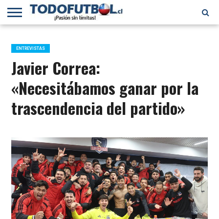
PRIMERA
DIVISIÓN
PRIMERA
SELECCIÓN
CHILENOS
FÚTBOL
B
CHILENA
EN EL
INTERNACIONAL
ENTREVISTAS
MUNDO
Javier Correa:
«Necesitábamos ganar por la
trascendencia del partido»