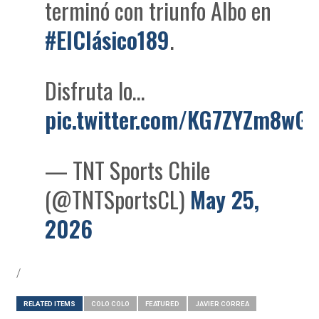
terminó con triunfo Albo en
#ElClásico189
.
Disfruta lo…
pic.twitter.com/KG7ZYZm8wG
— TNT Sports Chile
(@TNTSportsCL)
May 25,
2026
/
RELATED ITEMS
COLO COLO
FEATURED
JAVIER CORREA