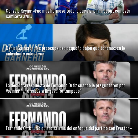
Gonzalo Reyna: «Fue muy hermoso todo lo que viví en mi debut con esta
camiseta azul»
Daniel Garnero: «Me preocupa ese pequeño bajón que tenemos en lo
individual y colectivo»
La decidora respuesta de Fernando Ortiz cuando le preguntaron por
Vozinha: “¿Tú sabes si llega?… Yo tampoco”
Fernando Ortiz: «No quiero salirme del enfoque del partido con Everton»