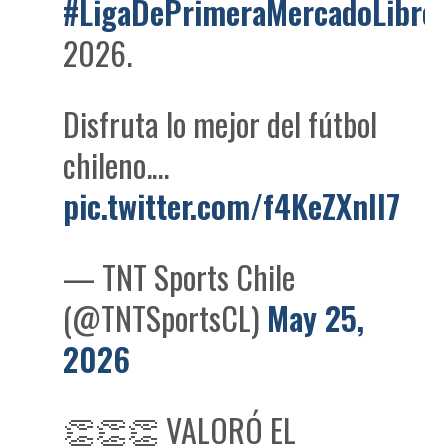
#LigaDePrimeraMercadoLibre
2026.
Disfruta lo mejor del fútbol
chileno.…
pic.twitter.com/f4KeZXnll7
— TNT Sports Chile
(@TNTSportsCL)
May 25,
2026
👏👏👏 VALORÓ EL