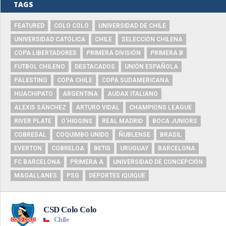
TAGS
FEATURED
COLO COLO
UNIVERSIDAD DE CHILE
UNIVERSIDAD CATÓLICA
CHILE
SELECCIÓN CHILENA
COPA LIBERTADORES
PRIMERA DIVISIÓN
PRIMERA B
FUTBOL CHILENO
DESTACADOS
UNIÓN ESPAÑOLA
PALESTINO
COPA CHILE
COPA SUDAMERICANA
HUACHIPATO
ARGENTINA
AUDAX ITALIANO
ALEXIS SÁNCHEZ
ARTURO VIDAL
CHAMPIONS LEAGUE
RIVER PLATE
O'HIGGINS
REAL MADRID
BOCA JUNIORS
COBRESAL
COQUIMBO UNIDO
ÑUBLENSE
BRASIL
EVERTON
COBRELOA
BETIS
URUGUAY
BARCELONA
FC BARCELONA
PRIMERA A
UNIVERSIDAD DE CONCEPCIÓN
MAGALLANES
PSG
DEPORTES IQUIQUE