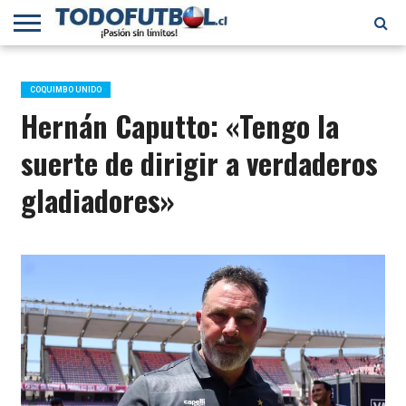
PRIMERA
DIVISIÓN
PRIMERA
SELECCIÓN
CHILENOS
FÚTBOL
B
CHILENA
EN EL
INTERNACIONAL
COQUIMBO UNIDO
MUNDO
Hernán Caputto: «Tengo la
suerte de dirigir a verdaderos
gladiadores»