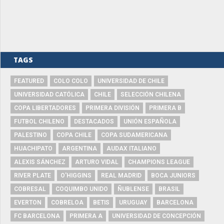
TAGS
FEATURED
COLO COLO
UNIVERSIDAD DE CHILE
UNIVERSIDAD CATÓLICA
CHILE
SELECCIÓN CHILENA
COPA LIBERTADORES
PRIMERA DIVISIÓN
PRIMERA B
FUTBOL CHILENO
DESTACADOS
UNIÓN ESPAÑOLA
PALESTINO
COPA CHILE
COPA SUDAMERICANA
HUACHIPATO
ARGENTINA
AUDAX ITALIANO
ALEXIS SÁNCHEZ
ARTURO VIDAL
CHAMPIONS LEAGUE
RIVER PLATE
O'HIGGINS
REAL MADRID
BOCA JUNIORS
COBRESAL
COQUIMBO UNIDO
ÑUBLENSE
BRASIL
EVERTON
COBRELOA
BETIS
URUGUAY
BARCELONA
FC BARCELONA
PRIMERA A
UNIVERSIDAD DE CONCEPCIÓN