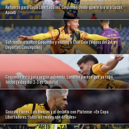
Refuerzo para Copa Libertadores: Coquimbo Unido quiere si o si a Lucas
Assadi
Sufriendo, clasificó Coquimbo y eliminó a Colo Colo (Videos del 2-1 a
Deportes Concepcion)
Coquimbo está para seguir subiendo, Limache parece que ya topó
techo (Video del 2-3 en Quillota)
Gonzalo Flores, Luis Riveros y el desafío con Platense: «En Copa
Libertadores todos los rivales son difíciles»