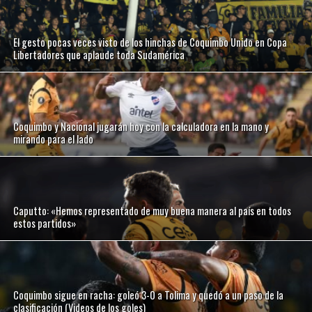
El gesto pocas veces visto de los hinchas de Coquimbo Unido en Copa
Libertadores que aplaude toda Sudamérica
Coquimbo y Nacional jugarán hoy con la calculadora en la mano y
mirando para el lado
Caputto: «Hemos representado de muy buena manera al país en todos
estos partidos»
Coquimbo sigue en racha: goleó 3-0 a Tolima y quedó a un paso de la
clasificación (Videos de los goles)