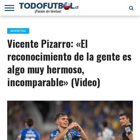
PRIMERA
DIVISIÓN
PRIMERA
SELECCIÓN
CHILENOS
FÚTBOL
B
CHILENA
EN EL
INTERNACIONAL
ARGENTINA
MUNDO
Vicente Pizarro: «El
reconocimiento de la gente es
algo muy hermoso,
incomparable» (Video)