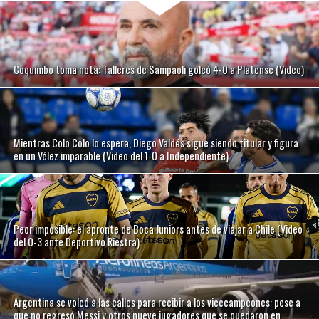
Coquimbo toma nota: Talleres de Sampaoli goleó 4-0 a Platense (Video)
Mientras Colo Colo lo espera, Diego Valdés sigue siendo titular y figura
en un Vélez imparable (Video del 1-0 a Independiente)
Peor imposible: el apronte de Boca Juniors antes de viajar a Chile (Video
del 0-3 ante Deportivo Riestra)
Argentina se volcó a las calles para recibir a los vicecampeones: pese a
que no regresó Messi y otros nueve jugadores que se quedaron en