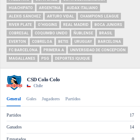
HUACHIPATO
ARGENTINA
AUDAX ITALIANO
ALEXIS SÁNCHEZ
ARTURO VIDAL
CHAMPIONS LEAGUE
RIVER PLATE
O'HIGGINS
REAL MADRID
BOCA JUNIORS
COBRESAL
COQUIMBO UNIDO
ÑUBLENSE
BRASIL
EVERTON
COBRELOA
BETIS
URUGUAY
BARCELONA
FC BARCELONA
PRIMERA A
UNIVERSIDAD DE CONCEPCIÓN
MAGALLANES
PSG
DEPORTES IQUIQUE