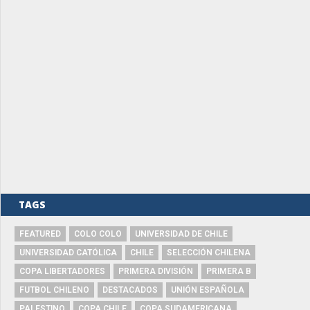
TAGS
FEATURED
COLO COLO
UNIVERSIDAD DE CHILE
UNIVERSIDAD CATÓLICA
CHILE
SELECCIÓN CHILENA
COPA LIBERTADORES
PRIMERA DIVISIÓN
PRIMERA B
FUTBOL CHILENO
DESTACADOS
UNIÓN ESPAÑOLA
PALESTINO
COPA CHILE
COPA SUDAMERICANA