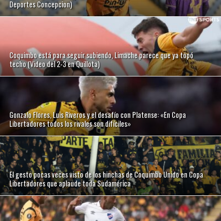
Deportes Concepcion)
Coquimbo está para seguir subiendo, Limache parece que ya topó
techo (Video del 2-3 en Quillota)
Gonzalo Flores, Luis Riveros y el desafío con Platense: «En Copa
Libertadores todos los rivales son difíciles»
El gesto pocas veces visto de los hinchas de Coquimbo Unido en Copa
Libertadores que aplaude toda Sudamérica