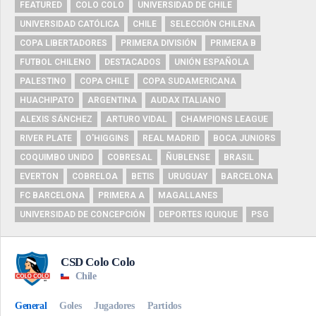
FEATURED
COLO COLO
UNIVERSIDAD DE CHILE
UNIVERSIDAD CATÓLICA
CHILE
SELECCIÓN CHILENA
COPA LIBERTADORES
PRIMERA DIVISIÓN
PRIMERA B
FUTBOL CHILENO
DESTACADOS
UNIÓN ESPAÑOLA
PALESTINO
COPA CHILE
COPA SUDAMERICANA
HUACHIPATO
ARGENTINA
AUDAX ITALIANO
ALEXIS SÁNCHEZ
ARTURO VIDAL
CHAMPIONS LEAGUE
RIVER PLATE
O'HIGGINS
REAL MADRID
BOCA JUNIORS
COQUIMBO UNIDO
COBRESAL
ÑUBLENSE
BRASIL
EVERTON
COBRELOA
BETIS
URUGUAY
BARCELONA
FC BARCELONA
PRIMERA A
MAGALLANES
UNIVERSIDAD DE CONCEPCIÓN
DEPORTES IQUIQUE
PSG