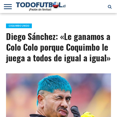
PRIMERA
DIVISIÓN
PRIMERA
SELECCIÓN
CHILENOS
FÚTBOL
B
CHILENA
EN EL
INTERNACIONAL
COQUIMBO UNIDO
MUNDO
Diego Sánchez: «Le ganamos a
Colo Colo porque Coquimbo le
juega a todos de igual a igual»