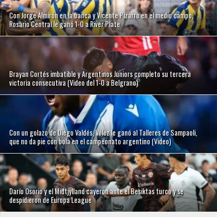
Con Jorge Almirón en la banca y Vicente Pizarro en el medio campo,
Rosario Central le ganó 1-0 a River Plate
Brayan Cortés imbatible y Argentinos Juniors completo su tercera
victoria consecutiva (Video del 1-0 a Belgrano)
Con un golazo de Diego Valdés, Vélez le ganó al Talleres de Sampaoli,
que no da pie con bola en el campeonato argentino (Video)
Darío Osorio y el Midtjylland cayeron ante el Besiktas turco y se
despidieron de Europa League