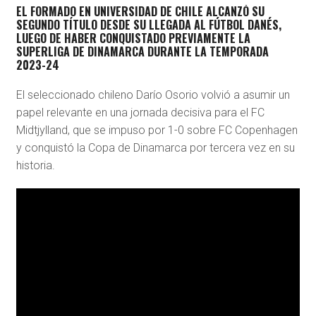
EL FORMADO EN UNIVERSIDAD DE CHILE ALCANZÓ SU
SEGUNDO TÍTULO DESDE SU LLEGADA AL FÚTBOL DANÉS,
LUEGO DE HABER CONQUISTADO PREVIAMENTE LA
SUPERLIGA DE DINAMARCA DURANTE LA TEMPORADA
2023-24
El seleccionado chileno
Darío Osorio
volvió a asumir un
papel relevante en una jornada decisiva para el
FC
Midtjylland
, que se impuso por 1-0 sobre
FC Copenhagen
y conquistó la Copa de Dinamarca por tercera vez en su
historia.