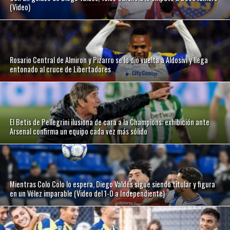
(Video)
Rosario Central de Almiron y Pizarro se lo dio vuelta a Aldosivi y llega
entonado al cruce de Libertadores
El Betis de Pellegrini ilusiona de cara a la Champions: exhibición ante
Arsenal confirma un equipo cada vez más sólido
Mientras Colo Colo lo espera, Diego Valdés sigue siendo titular y figura
en un Vélez imparable (Video del 1-0 a Independiente)