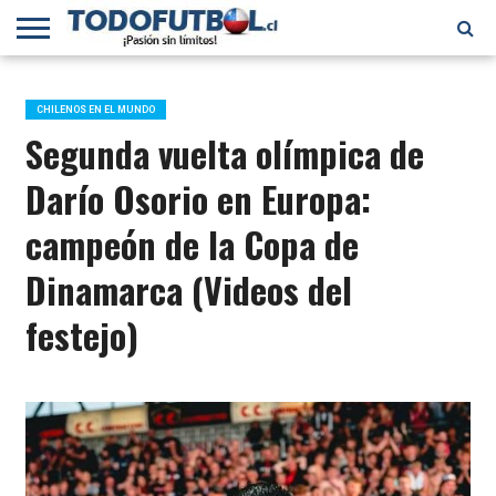
PRIMERA
DIVISIÓN
PRIMERA
SELECCIÓN
CHILENOS
FÚTBOL
B
CHILENA
EN EL
INTERNACIONAL
CHILENOS EN EL MUNDO
MUNDO
Segunda vuelta olímpica de
Darío Osorio en Europa:
campeón de la Copa de
Dinamarca (Videos del
festejo)