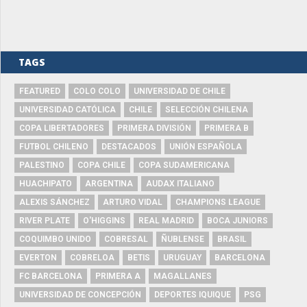
TAGS
FEATURED
COLO COLO
UNIVERSIDAD DE CHILE
UNIVERSIDAD CATÓLICA
CHILE
SELECCIÓN CHILENA
COPA LIBERTADORES
PRIMERA DIVISIÓN
PRIMERA B
FUTBOL CHILENO
DESTACADOS
UNIÓN ESPAÑOLA
PALESTINO
COPA CHILE
COPA SUDAMERICANA
HUACHIPATO
ARGENTINA
AUDAX ITALIANO
ALEXIS SÁNCHEZ
ARTURO VIDAL
CHAMPIONS LEAGUE
RIVER PLATE
O'HIGGINS
REAL MADRID
BOCA JUNIORS
COQUIMBO UNIDO
COBRESAL
ÑUBLENSE
BRASIL
EVERTON
COBRELOA
BETIS
URUGUAY
BARCELONA
FC BARCELONA
PRIMERA A
MAGALLANES
UNIVERSIDAD DE CONCEPCIÓN
DEPORTES IQUIQUE
PSG