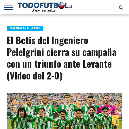
PRIMERA
DIVISIÓN
PRIMERA
SELECCIÓN
CHILENOS
FÚTBOL
B
CHILENA
EN EL
INTERNACIONAL
CHILENOS EN EL MUNDO
MUNDO
El Betis del Ingeniero
Pelelgrini cierra su campaña
con un triunfo ante Levante
(VIdeo del 2-0)