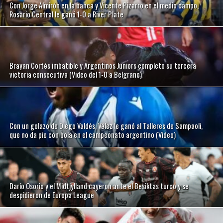
Con Jorge Almirón en la banca y Vicente Pizarro en el medio campo,
Rosario Central le ganó 1-0 a River Plate
Brayan Cortés imbatible y Argentinos Juniors completo su tercera
victoria consecutiva (Video del 1-0 a Belgrano)
Con un golazo de Diego Valdés, Vélez le ganó al Talleres de Sampaoli,
que no da pie con bola en el campeonato argentino (Video)
Darío Osorio y el Midtjylland cayeron ante el Besiktas turco y se
despidieron de Europa League