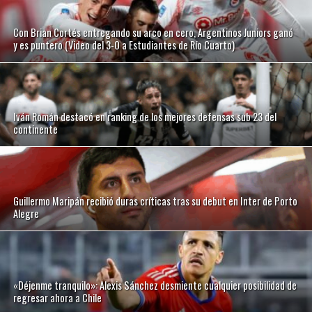
Con Brian Cortés entregando su arco en cero, Argentinos Juniors ganó
y es puntero (Video del 3-0 a Estudiantes de Río Cuarto)
Iván Román destacó en ranking de los mejores defensas sub 23 del
continente
Guillermo Maripán recibió duras críticas tras su debut en Inter de Porto
Alegre
«Déjenme tranquilo»: Alexis Sánchez desmiente cualquier posibilidad de
regresar ahora a Chile