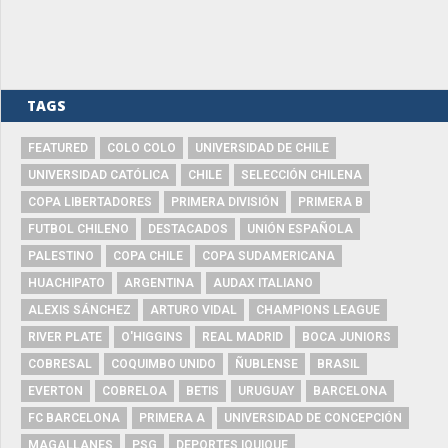
TAGS
FEATURED
COLO COLO
UNIVERSIDAD DE CHILE
UNIVERSIDAD CATÓLICA
CHILE
SELECCIÓN CHILENA
COPA LIBERTADORES
PRIMERA DIVISIÓN
PRIMERA B
FUTBOL CHILENO
DESTACADOS
UNIÓN ESPAÑOLA
PALESTINO
COPA CHILE
COPA SUDAMERICANA
HUACHIPATO
ARGENTINA
AUDAX ITALIANO
ALEXIS SÁNCHEZ
ARTURO VIDAL
CHAMPIONS LEAGUE
RIVER PLATE
O'HIGGINS
REAL MADRID
BOCA JUNIORS
COBRESAL
COQUIMBO UNIDO
ÑUBLENSE
BRASIL
EVERTON
COBRELOA
BETIS
URUGUAY
BARCELONA
FC BARCELONA
PRIMERA A
UNIVERSIDAD DE CONCEPCIÓN
MAGALLANES
PSG
DEPORTES IQUIQUE