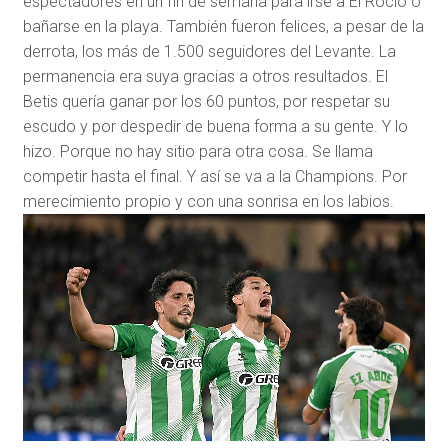
espectadores en un fin de semana para irse a El Rocío o
bañarse en la playa. También fueron felices, a pesar de la
derrota, los más de 1.500 seguidores del Levante. La
permanencia era suya gracias a otros resultados. El
Betis quería ganar por los 60 puntos, por respetar su
escudo y por despedir de buena forma a su gente. Y lo
hizo. Porque no hay sitio para otra cosa. Se llama
competir hasta el final. Y así se va a la Champions. Por
merecimiento propio y con una sonrisa en los labios.