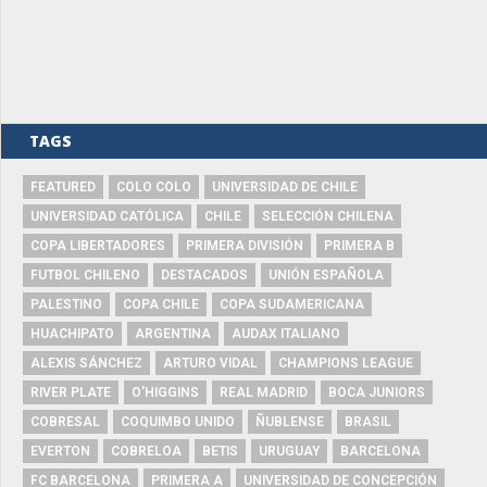
TAGS
FEATURED
COLO COLO
UNIVERSIDAD DE CHILE
UNIVERSIDAD CATÓLICA
CHILE
SELECCIÓN CHILENA
COPA LIBERTADORES
PRIMERA DIVISIÓN
PRIMERA B
FUTBOL CHILENO
DESTACADOS
UNIÓN ESPAÑOLA
PALESTINO
COPA CHILE
COPA SUDAMERICANA
HUACHIPATO
ARGENTINA
AUDAX ITALIANO
ALEXIS SÁNCHEZ
ARTURO VIDAL
CHAMPIONS LEAGUE
RIVER PLATE
O'HIGGINS
REAL MADRID
BOCA JUNIORS
COBRESAL
COQUIMBO UNIDO
ÑUBLENSE
BRASIL
EVERTON
COBRELOA
BETIS
URUGUAY
BARCELONA
FC BARCELONA
PRIMERA A
UNIVERSIDAD DE CONCEPCIÓN