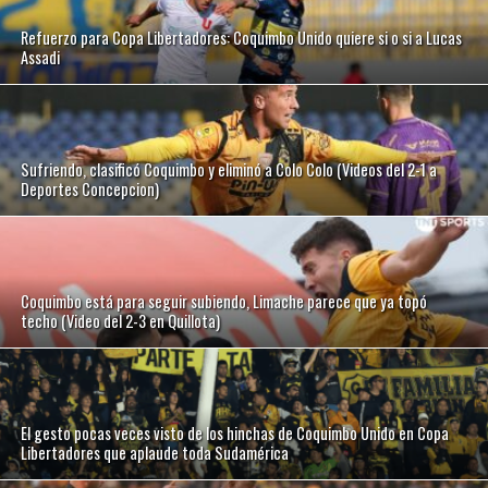
Refuerzo para Copa Libertadores: Coquimbo Unido quiere si o si a Lucas
Assadi
Sufriendo, clasificó Coquimbo y eliminó a Colo Colo (Videos del 2-1 a
Deportes Concepcion)
Coquimbo está para seguir subiendo, Limache parece que ya topó
techo (Video del 2-3 en Quillota)
El gesto pocas veces visto de los hinchas de Coquimbo Unido en Copa
Libertadores que aplaude toda Sudamérica