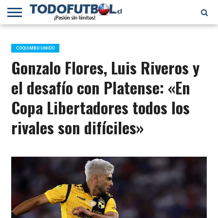
PRIMERA
DIVISIÓN
PRIMERA
SELECCIÓN
CHILENOS
FÚTBOL
B
CHILENA
EN EL
INTERNACIONAL
COQUIMBO UNIDO
MUNDO
Gonzalo Flores, Luis Riveros y
el desafío con Platense: «En
Copa Libertadores todos los
rivales son difíciles»