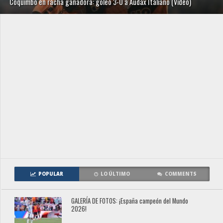
Coquimbo en racha ganadora: goleó 3-0 a Audax Italiano (Video)
POPULAR
LO ÚLTIMO
COMMENTS
GALERÍA DE FOTOS: ¡España campeón del Mundo
2026!