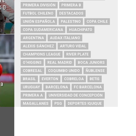
3-0
PRIMERA DIVISIÓN
PRIMERA B
FUTBOL CHILENO
DESTACADOS
UNIÓN ESPAÑOLA
PALESTINO
COPA CHILE
COPA SUDAMERICANA
HUACHIPATO
ARGENTINA
AUDAX ITALIANO
ALEXIS SÁNCHEZ
ARTURO VIDAL
CHAMPIONS LEAGUE
RIVER PLATE
O'HIGGINS
REAL MADRID
BOCA JUNIORS
COBRESAL
COQUIMBO UNIDO
ÑUBLENSE
BRASIL
EVERTON
COBRELOA
BETIS
 a
URUGUAY
BARCELONA
FC BARCELONA
PRIMERA A
UNIVERSIDAD DE CONCEPCIÓN
MAGALLANES
PSG
DEPORTES IQUIQUE