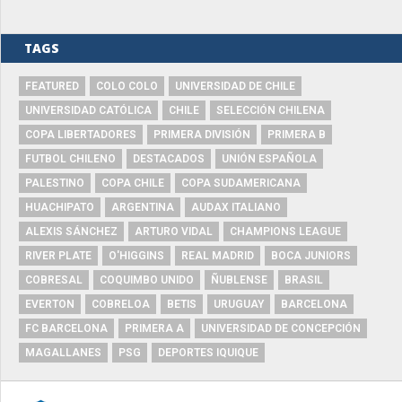
TAGS
FEATURED
COLO COLO
UNIVERSIDAD DE CHILE
UNIVERSIDAD CATÓLICA
CHILE
SELECCIÓN CHILENA
COPA LIBERTADORES
PRIMERA DIVISIÓN
PRIMERA B
FUTBOL CHILENO
DESTACADOS
UNIÓN ESPAÑOLA
PALESTINO
COPA CHILE
COPA SUDAMERICANA
HUACHIPATO
ARGENTINA
AUDAX ITALIANO
ALEXIS SÁNCHEZ
ARTURO VIDAL
CHAMPIONS LEAGUE
RIVER PLATE
O'HIGGINS
REAL MADRID
BOCA JUNIORS
COBRESAL
COQUIMBO UNIDO
ÑUBLENSE
BRASIL
EVERTON
COBRELOA
BETIS
URUGUAY
BARCELONA
FC BARCELONA
PRIMERA A
UNIVERSIDAD DE CONCEPCIÓN
MAGALLANES
PSG
DEPORTES IQUIQUE