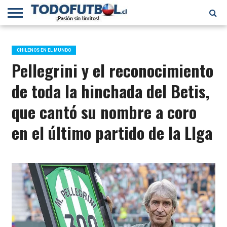
PRIMERA
DIVISIÓN
PRIMERA
SELECCIÓN
CHILENOS
FÚTBOL
B
CHILENA
EN EL
INTERNACIONAL
CHILENOS EN EL MUNDO
MUNDO
Pellegrini y el reconocimiento
de toda la hinchada del Betis,
que cantó su nombre a coro
en el último partido de la LIga