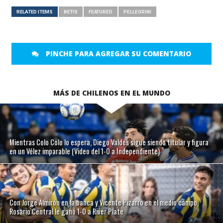
RELATED ITEMS
BETIS
FEATURED
PELLEGRINI
PINCHE PARA AGREGAR SU COMENTARIO
MÁS DE CHILENOS EN EL MUNDO
Mientras Colo Colo lo espera, Diego Valdés sigue siendo titular y figura
en un Vélez imparable (Video del 1-0 a Independiente)
Con Jorge Almirón en la banca y Vicente Pizarro en el medio campo,
Rosario Central le ganó 1-0 a River Plate