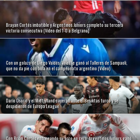
Brayan Cortés imbatible y Argentinos Juniors completo su tercera
victoria consecutiva (Video del 1-0 a Belgrano)
Con un golazo de Diego Valdés, Vélez le ganó al Talleres de Sampaoli,
que no da pie con bola en el campeonato argentino (Video)
Darío Osorio y el Midtjylland cayeron ante el Besiktas turco y se
despidieron de Europa League
Con Brian Cortés entregando su arco en cero, Argentinos Juniors ganó