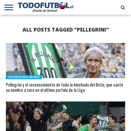
PRIMERA
DIVISIÓN
PRIMERA
SELECCIÓN
CHILENOS
FÚTBOL
ALL POSTS TAGGED "PELLEGRINI"
B
CHILENA
EN EL
INTERNACIONAL
MUNDO
CHILENOS EN EL MUNDO
Pellegrini y el reconocimiento de toda la hinchada del Betis, que cantó
su nombre a coro en el último partido de la LIga