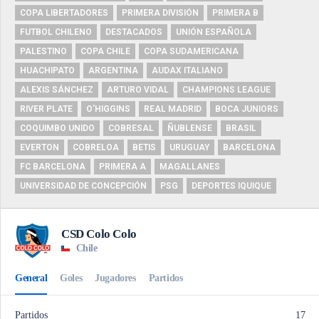
COPA LIBERTADORES
PRIMERA DIVISIÓN
PRIMERA B
FUTBOL CHILENO
DESTACADOS
UNIÓN ESPAÑOLA
PALESTINO
COPA CHILE
COPA SUDAMERICANA
HUACHIPATO
ARGENTINA
AUDAX ITALIANO
ALEXIS SÁNCHEZ
ARTURO VIDAL
CHAMPIONS LEAGUE
RIVER PLATE
O'HIGGINS
REAL MADRID
BOCA JUNIORS
COQUIMBO UNIDO
COBRESAL
ÑUBLENSE
BRASIL
EVERTON
COBRELOA
BETIS
URUGUAY
BARCELONA
FC BARCELONA
PRIMERA A
MAGALLANES
UNIVERSIDAD DE CONCEPCIÓN
PSG
DEPORTES IQUIQUE