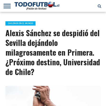
PRIMERA
DIVISIÓN
PRIMERA
SELECCIÓN
CHILENOS
FÚTBOL
B
CHILENA
EN EL
INTERNACIONAL
CHILENOS EN EL MUNDO
MUNDO
Alexis Sánchez se despidió del
Sevilla dejándolo
milagrosamente en Primera.
¿Próximo destino, Universidad
de Chile?