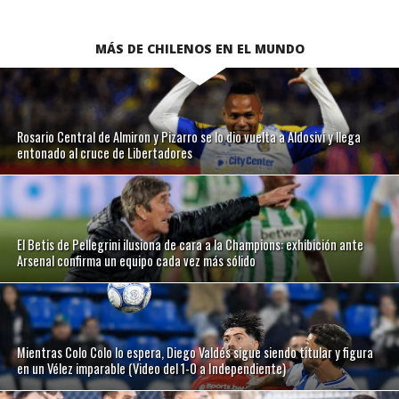
MÁS DE CHILENOS EN EL MUNDO
Rosario Central de Almiron y Pizarro se lo dio vuelta a Aldosivi y llega
entonado al cruce de Libertadores
El Betis de Pellegrini ilusiona de cara a la Champions: exhibición ante
Arsenal confirma un equipo cada vez más sólido
Mientras Colo Colo lo espera, Diego Valdés sigue siendo titular y figura
en un Vélez imparable (Video del 1-0 a Independiente)