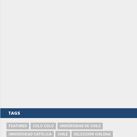
TAGS
FEATURED
COLO COLO
UNIVERSIDAD DE CHILE
UNIVERSIDAD CATÓLICA
CHILE
SELECCIÓN CHILENA