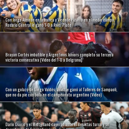
Con Jorge Almirón en la banca y Vicente Pizarro en el medio campo,
Rosario Central le ganó 1-0 a River Plate
Brayan Cortés imbatible y Argentinos Juniors completo su tercera
victoria consecutiva (Video del 1-0 a Belgrano)
Con un golazo de Diego Valdés, Vélez le ganó al Talleres de Sampaoli,
que no da pie con bola en el campeonato argentino (Video)
Darío Osorio y el Midtjylland cayeron ante el Besiktas turco y se