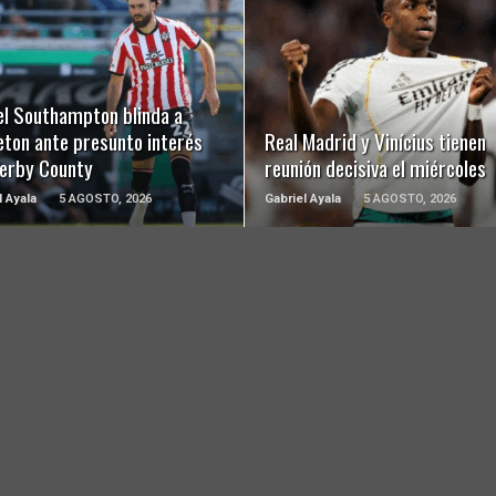
LEER MÁS
LEER MÁS
el Southampton blinda a
eton ante presunto interés
Real Madrid y Vinícius tienen
Derby County
reunión decisiva el miércoles
l Ayala
5 AGOSTO, 2026
Gabriel Ayala
5 AGOSTO, 2026