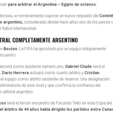
exier
para arbitrar el Argentina – Egipto de octavos.
r lectura, el nombramiento supone un nuevo respaldo del
Comité
do argentino,
considerado desde hace años uno de los jueces 
fútbol internacional.
ITRAL COMPLETAMENTE ARGENTINO
en
Boston
. La FIFA ha apostado por un equipo íntegramente
encuentro.
jercerá como asistente número uno,
Gabriel Chade
será el
a,
Darío Herrera
actuará como cuarto árbitro y
Cristian
el equipo como árbitro asistente de reserva. Una designación
eliminatoria de este nivel y que confirma la confianza del
 arbitral argentino.
cos
será el tercer encuentro de Facundo Tello en esta Copa del
el árbitro de 44 años había dirigido los partidos entre Cana