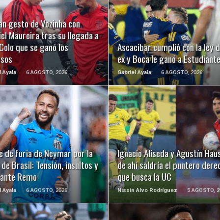
LEER MÁS
LEER MÁS
an gesto de Vozinha con
el Maureira tras su llegada a
Colo que se ganó los
Ascacibar cumplió con la ley d
usos
ex y Boca le ganó a Estudiant
l Ayala
6 AGOSTO, 2026
Gabriel Ayala
6 AGOSTO, 2026
LEER MÁS
LEER MÁS
e de furia de Neymar por la
Ignacio Aliseda y Agustín Hau
de Brasil: Tensión, insultos y
de ahí saldría el puntero dere
 ante Remo
que busca la UC
l Ayala
6 AGOSTO, 2026
Nissin Alvo Rodríguez
5 AGOSTO, 2