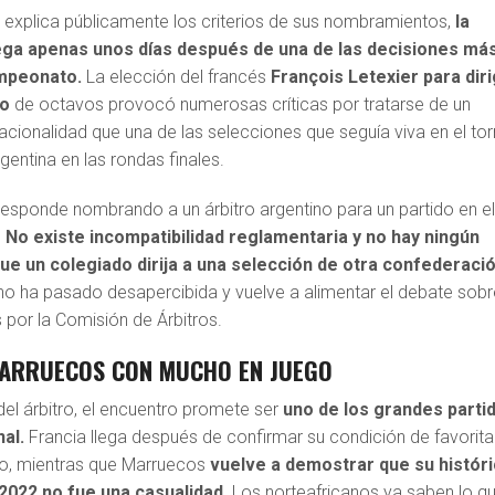
 explica públicamente los criterios de sus nombramientos,
la
lega apenas unos días después de una de las decisiones má
mpeonato.
La elección del francés
François Letexier para diri
to
de octavos provocó numerosas críticas por tratarse de un
acionalidad que una de las selecciones que seguía viva en el to
rgentina en las rondas finales.
responde nombrando a un árbitro argentino para un partido en e
.
No existe incompatibilidad reglamentaria y no hay ningún
e un colegiado dirija a una selección de otra confederaci
 no ha pasado desapercibida y vuelve a alimentar el debate sobr
os por la Comisión de Árbitros.
MARRUECOS CON MUCHO EN JUEGO
el árbitro, el encuentro promete ser
uno de los grandes parti
nal.
Francia llega después de confirmar su condición de favorita
eo, mientras que Marruecos
vuelve a demostrar que su histór
2022 no fue una casualidad.
Los norteafricanos ya saben lo q