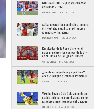
GALERÍA DE FOTOS: ¡España campeón
del Mundo 2026!
ARGENTINA
19 JULIO, 2026
Así se jugarán las semifinales: horario,
día y estadio para España- Francia y
Argentina – Inglaterra
DESTACADOS
12 JULIO, 2026
Resultados de la Copa Chile: en el
norte mandaron los equipos de la B y
en el Sur los de la Liga de Primera
COPA CHILE
14 JULIO, 2026
¿Dónde ver el partido y a qué hora?:
Arica vs Iquique paraliza la Primera B
ARICA
31 JULIO, 2026
s
Vozinha llega a Colo Colo ganando un
sueldo millonario, pero distante de los
ón
jugadores mejor pagados del Cacique
COLO COLO
26 JULIO, 2026