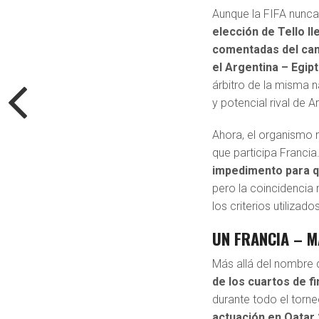
Aunque la FIFA nunca
elección de Tello l
comentadas del ca
el Argentina – Egip
árbitro de la misma n
y potencial rival de A
Ahora, el organismo 
que participa Francia
impedimento para qu
pero la coincidencia
los criterios utilizad
UN FRANCIA – 
Más allá del nombre d
de los cuartos de fi
durante todo el torn
actuación en Qatar 