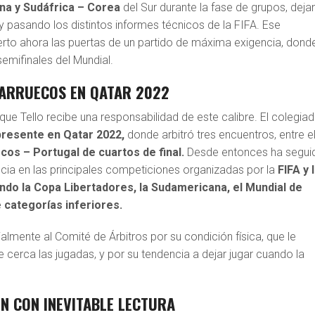
na y Sudáfrica – Corea
del Sur durante la fase de grupos, dej
 pasando los distintos informes técnicos de la FIFA. Ese
ierto ahora las puertas de un partido de máxima exigencia, dond
semifinales del Mundial.
MARRUECOS EN QATAR 2022
que Tello recibe una responsabilidad de este calibre. El colegia
presente en Qatar 2022,
donde arbitró tres encuentros, entre e
os – Portugal de cuartos de final.
Desde entonces ha segui
ia en las principales competiciones organizadas por la
FIFA y 
do la Copa Libertadores, la Sudamericana, el Mundial de
 categorías inferiores.
ialmente al Comité de Árbitros por su condición física, que le
 cerca las jugadas, y por su tendencia a dejar jugar cuando la
N CON INEVITABLE LECTURA