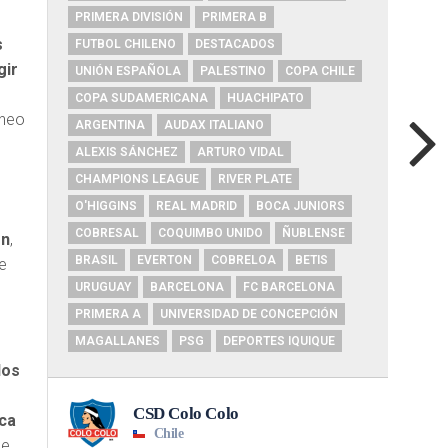
PRIMERA DIVISIÓN
PRIMERA B
s
FUTBOL CHILENO
DESTACADOS
gir
UNIÓN ESPAÑOLA
PALESTINO
COPA CHILE
COPA SUDAMERICANA
HUACHIPATO
rneo
ARGENTINA
AUDAX ITALIANO
ALEXIS SÁNCHEZ
ARTURO VIDAL
CHAMPIONS LEAGUE
RIVER PLATE
l
O'HIGGINS
REAL MADRID
BOCA JUNIORS
COBRESAL
COQUIMBO UNIDO
ÑUBLENSE
ón
,
BRASIL
EVERTON
COBRELOA
BETIS
e
URUGUAY
BARCELONA
FC BARCELONA
PRIMERA A
UNIVERSIDAD DE CONCEPCIÓN
MAGALLANES
PSG
DEPORTES IQUIQUE
dos
ica
ue