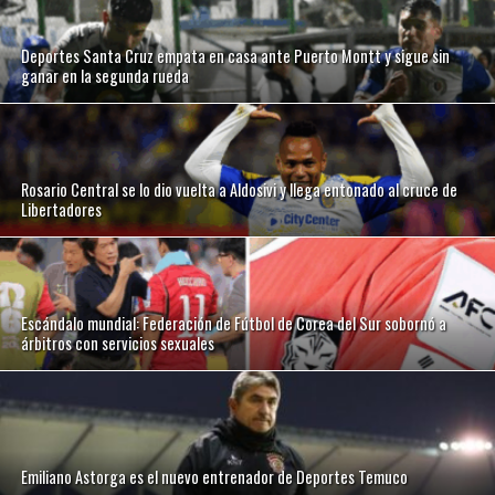
Deportes Santa Cruz empata en casa ante Puerto Montt y sigue sin
ganar en la segunda rueda
Rosario Central se lo dio vuelta a Aldosivi y llega entonado al cruce de
Libertadores
Escándalo mundial: Federación de Fútbol de Corea del Sur sobornó a
árbitros con servicios sexuales
Emiliano Astorga es el nuevo entrenador de Deportes Temuco