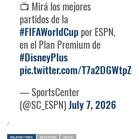
📺 Mirá los mejores
partidos de la
#FIFAWorldCup
por ESPN,
en el Plan Premium de
#DisneyPlus
pic.twitter.com/T7a2DGWtpZ
— SportsCenter
(@SC_ESPN)
July 7, 2026
/
RELATED ITEMS
ARGENTINA
MESSI