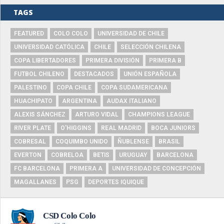
TAGS
FEATURED
COLO COLO
UNIVERSIDAD DE CHILE
UNIVERSIDAD CATÓLICA
CHILE
SELECCIÓN CHILENA
COPA LIBERTADORES
PRIMERA DIVISIÓN
PRIMERA B
FUTBOL CHILENO
DESTACADOS
UNIÓN ESPAÑOLA
PALESTINO
COPA CHILE
COPA SUDAMERICANA
HUACHIPATO
ARGENTINA
AUDAX ITALIANO
ALEXIS SÁNCHEZ
ARTURO VIDAL
CHAMPIONS LEAGUE
RIVER PLATE
O'HIGGINS
REAL MADRID
BOCA JUNIORS
COBRESAL
COQUIMBO UNIDO
ÑUBLENSE
BRASIL
EVERTON
COBRELOA
BETIS
URUGUAY
BARCELONA
FC BARCELONA
PRIMERA A
UNIVERSIDAD DE CONCEPCIÓN
MAGALLANES
PSG
DEPORTES IQUIQUE