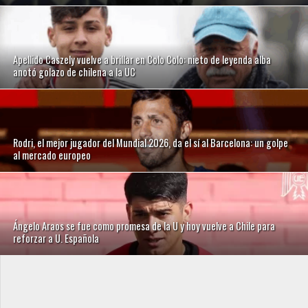
Apellido Caszely vuelve a brillar en Colo Colo: nieto de leyenda alba
anotó golazo de chilena a la UC
Rodri, el mejor jugador del Mundial 2026, da el sí al Barcelona: un golpe
al mercado europeo
Ángelo Araos se fue como promesa de la U y hoy vuelve a Chile para
reforzar a U. Española