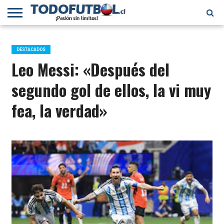
PRIMERA
DIVISIÓN
PRIMERA
SELECCIÓN
CHILENOS
FÚTBOL
B
CHILENA
EN EL
INTERNACIONAL
DESTACADOS
MUNDO
Leo Messi: «Después del
segundo gol de ellos, la vi muy
fea, la verdad»