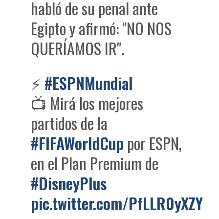
habló de su penal ante
Egipto y afirmó: "NO NOS
QUERÍAMOS IR".
⚡
#ESPNMundial
📺 Mirá los mejores
partidos de la
#FIFAWorldCup
por ESPN,
en el Plan Premium de
#DisneyPlus
pic.twitter.com/PfLLR0yXZY