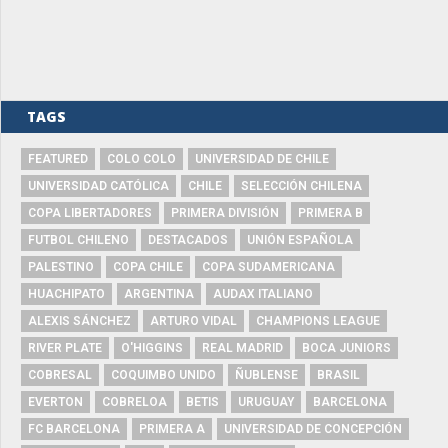
TAGS
FEATURED
COLO COLO
UNIVERSIDAD DE CHILE
UNIVERSIDAD CATÓLICA
CHILE
SELECCIÓN CHILENA
COPA LIBERTADORES
PRIMERA DIVISIÓN
PRIMERA B
FUTBOL CHILENO
DESTACADOS
UNIÓN ESPAÑOLA
PALESTINO
COPA CHILE
COPA SUDAMERICANA
HUACHIPATO
ARGENTINA
AUDAX ITALIANO
ALEXIS SÁNCHEZ
ARTURO VIDAL
CHAMPIONS LEAGUE
RIVER PLATE
O'HIGGINS
REAL MADRID
BOCA JUNIORS
COBRESAL
COQUIMBO UNIDO
ÑUBLENSE
BRASIL
EVERTON
COBRELOA
BETIS
URUGUAY
BARCELONA
FC BARCELONA
PRIMERA A
UNIVERSIDAD DE CONCEPCIÓN