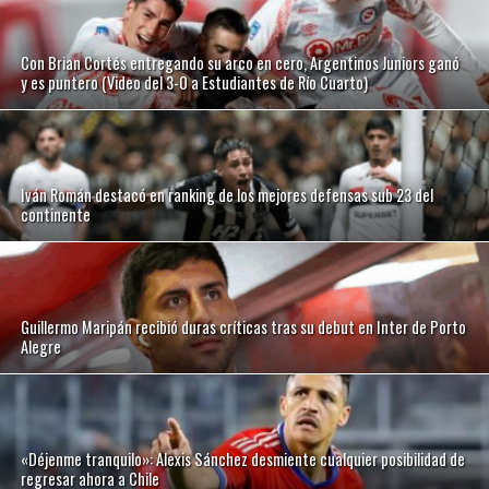
Con Brian Cortés entregando su arco en cero, Argentinos Juniors ganó
y es puntero (Video del 3-0 a Estudiantes de Río Cuarto)
Iván Román destacó en ranking de los mejores defensas sub 23 del
continente
Guillermo Maripán recibió duras críticas tras su debut en Inter de Porto
Alegre
«Déjenme tranquilo»: Alexis Sánchez desmiente cualquier posibilidad de
regresar ahora a Chile