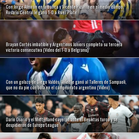
Con Jorge Almirón en la banca y Vicente Pizarro en el medio campo,
Rosario Central le ganó 1-0 a River Plate
Brayan Cortés imbatible y Argentinos Juniors completo su tercera
victoria consecutiva (Video del 1-0 a Belgrano)
Con un golazo de Diego Valdés, Vélez le ganó al Talleres de Sampaoli,
que no da pie con bola en el campeonato argentino (Video)
Darío Osorio y el Midtjylland cayeron ante el Besiktas turco y se
despidieron de Europa League