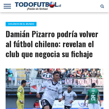
PRIMERA
DIVISIÓN
PRIMERA
SELECCIÓN
CHILENOS
FÚTBOL
B
CHILENA
EN EL
INTERNACIONAL
CHILENOS EN EL MUNDO
MUNDO
Damián Pizarro podría volver
al fútbol chileno: revelan el
club que negocia su fichaje