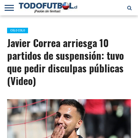
PRIMERA
DIVISIÓN
PRIMERA
SELECCIÓN
CHILENOS
FÚTBOL
B
CHILENA
EN EL
INTERNACIONAL
COLO COLO
MUNDO
Javier Correa arriesga 10
partidos de suspensión: tuvo
que pedir disculpas públicas
(Video)