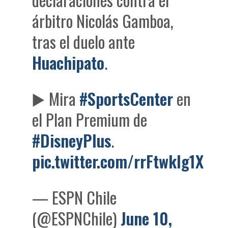
árbitro Nicolás Gamboa,
tras el duelo ante
Huachipato
.
▶️ Mira
#SportsCenter
en
el Plan Premium de
#DisneyPlus
.
pic.twitter.com/rrFtwklg1X
— ESPN Chile
(@ESPNChile)
June 10,