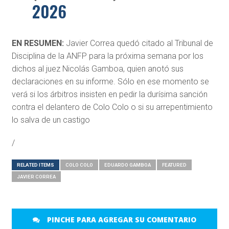
2026
EN RESUMEN:
Javier
Correa
quedó citado al Tribunal de
Disciplina de la ANFP para la próxima semana por los
dichos al juez Nicolás Gamboa, quien anotó sus
declaraciones en su informe. Sólo en ese momento se
verá si los árbitros insisten en pedir la durísima sanción
contra el delantero de Colo Colo o si su arrepentimiento
lo salva de un castigo
/
RELATED ITEMS
COLO COLO
EDUARDO GAMBOA
FEATURED
JAVIER CORREA
PINCHE PARA AGREGAR SU COMENTARIO