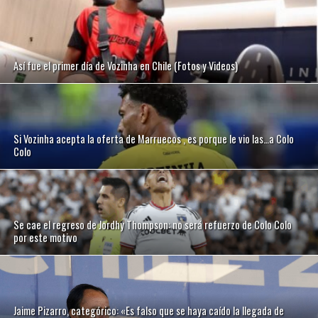
Así fue el primer día de Vozinha en Chile (Fotos y Videos)
Si Vozinha acepta la oferta de Marruecos , es porque le vio las…a Colo
Colo
Se cae el regreso de Jordhy Thompson: no será refuerzo de Colo Colo
por este motivo
Jaime Pizarro, categórico: «Es falso que se haya caído la llegada de