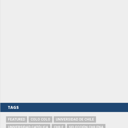
TAGS
FEATURED
COLO COLO
UNIVERSIDAD DE CHILE
UNIVERSIDAD CATÓLICA
CHILE
SELECCIÓN CHILENA