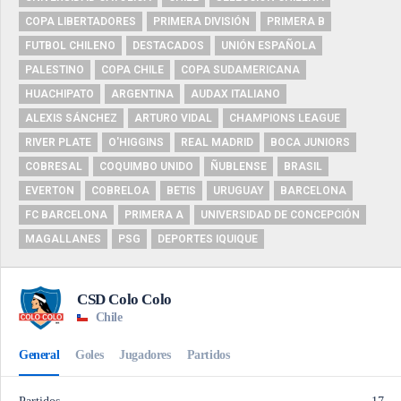
COPA LIBERTADORES
PRIMERA DIVISIÓN
PRIMERA B
FUTBOL CHILENO
DESTACADOS
UNIÓN ESPAÑOLA
PALESTINO
COPA CHILE
COPA SUDAMERICANA
HUACHIPATO
ARGENTINA
AUDAX ITALIANO
ALEXIS SÁNCHEZ
ARTURO VIDAL
CHAMPIONS LEAGUE
RIVER PLATE
O'HIGGINS
REAL MADRID
BOCA JUNIORS
COBRESAL
COQUIMBO UNIDO
ÑUBLENSE
BRASIL
EVERTON
COBRELOA
BETIS
URUGUAY
BARCELONA
FC BARCELONA
PRIMERA A
UNIVERSIDAD DE CONCEPCIÓN
MAGALLANES
PSG
DEPORTES IQUIQUE